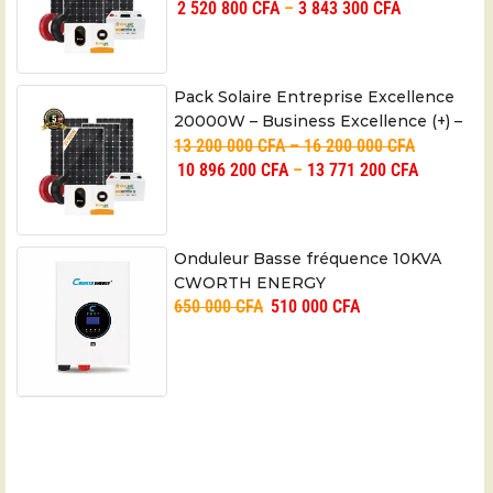
2 520 800
CFA
–
3 843 300
CFA
Pack Solaire Entreprise Excellence
20000W – Business Excellence (+) –
13 200 000
CFA
–
16 200 000
CFA
05 ans
10 896 200
CFA
–
13 771 200
CFA
Onduleur Basse fréquence 10KVA
CWORTH ENERGY
650 000
CFA
510 000
CFA