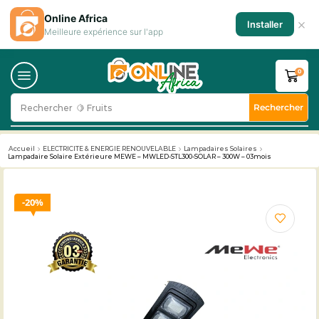
Online Africa
×
Installer
Meilleure expérience sur l'app
0
Rechercher
Rechercher
🥛 Milk
Accueil
ELECTRICITE & ENERGIE RENOUVELABLE
Lampadaires Solaires
Lampadaire Solaire Extérieure MEWE – MWLED-STL300-SOLAR – 300W – 03mois
20%