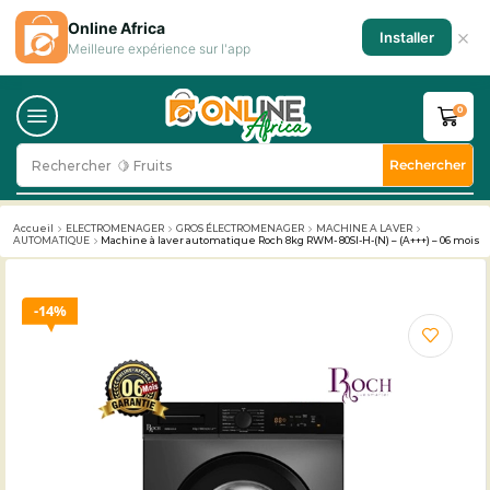
Online Africa
×
Installer
Meilleure expérience sur l'app
0
Rechercher
Rechercher
🥛 Milk
Accueil
ELECTROMENAGER
GROS ÉLECTROMENAGER
MACHINE A LAVER
AUTOMATIQUE
Machine à laver automatique Roch 8kg RWM- 80SI-H-(N) – (A+++) – 06 mois
14%