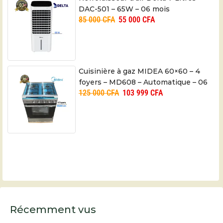
DAC-501 – 65W – 06 mois
85 000
CFA
55 000
CFA
Cuisinière à gaz MIDEA 60×60 – 4
foyers – MD608 – Automatique – 06
125 000
CFA
103 999
CFA
mois
Récemment vus