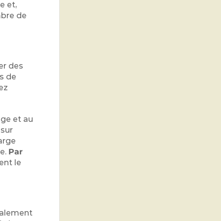
e et,
mbre de
ver des
s de
ez
age et au
 sur
harge
ve.
Par
nt le
alement