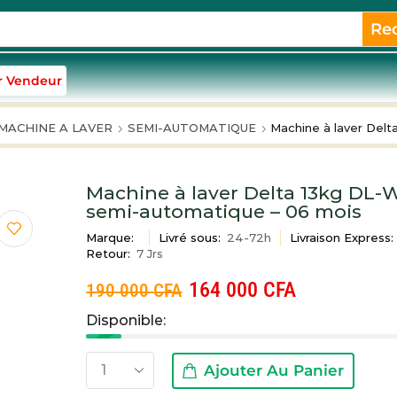
Re
r Vendeur
MACHINE A LAVER
SEMI-AUTOMATIQUE
Machine à laver Del
Machine à laver Delta 13kg DL-
semi-automatique – 06 mois
Marque:
Livré sous:
24-72h
Livraison Express:
Retour:
7 Jrs
164 000
CFA
190 000
CFA
Disponible:
Ajouter Au Panier