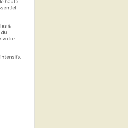
e haute
ssentiel
les à
l du
 votre
intensifs.