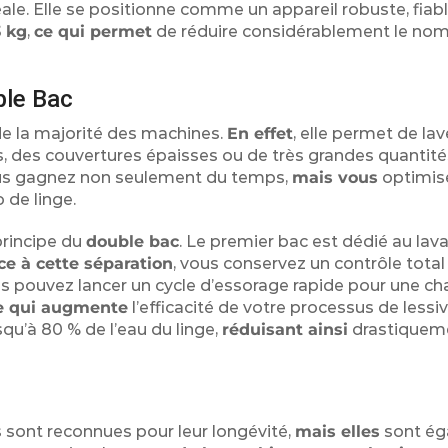
le. Elle se positionne comme un appareil robuste, fiabl
3 kg
,
ce qui permet
de réduire considérablement le no
ble Bac
 de la majorité des machines.
En effet
, elle permet de la
s, des couvertures épaisses ou de très grandes quantité
ous gagnez non seulement du temps,
mais vous
optimis
 de linge.
principe du
double bac
. Le premier bac est dédié au lav
ce à cette séparation
, vous conservez un contrôle total
Vous pouvez lancer un cycle d’essorage rapide pour une c
e qui augmente
l’efficacité de votre processus de lessi
squ’à 80 % de l’eau du linge,
réduisant ainsi
drastiqueme
sont reconnues pour leur longévité,
mais elles
sont ég