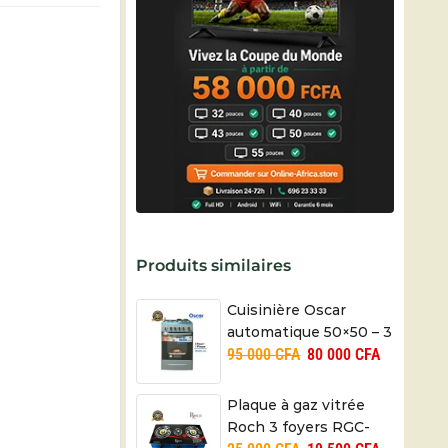
Produits similaires
Cuisinière Oscar
automatique 50×50 – 3
95 000
CFA
80 000
CFA
feux + 1 plaque – 06
mois
Plaque à gaz vitrée
Roch 3 foyers RGC-