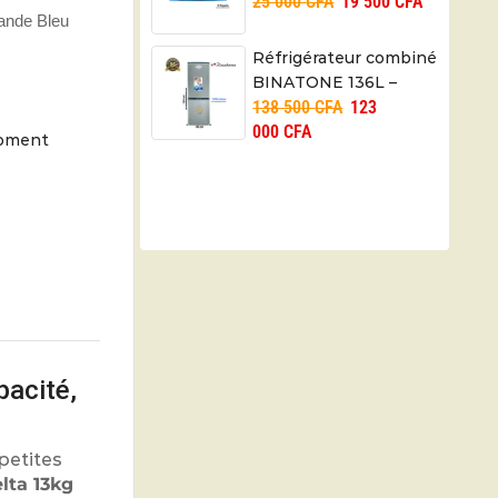
25 000
CFA
19 500
CFA
TT306-C –
ande Bleu
Automatique – 06
mois
Réfrigérateur combiné
BINATONE 136L –
138 500
CFA
123
FR160 – 06mois
000
CFA
moment
acité,
petites
lta 13kg