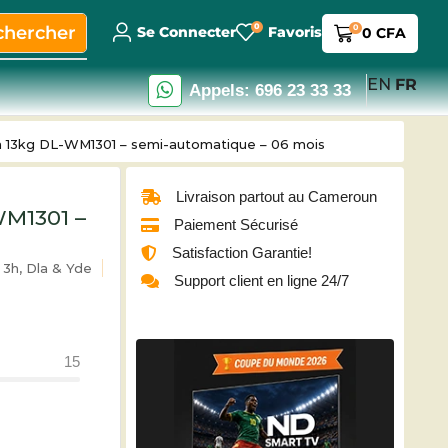
0
chercher
0
Se Connecter
Favoris
0
CFA
EN
FR
Appels: 696 23 33 33
ta 13kg DL-WM1301 – semi-automatique – 06 mois
Livraison partout au Cameroun
WM1301 –
Paiement Sécurisé
Satisfaction Garantie!
3h, Dla & Yde
Support client en ligne 24/7
15