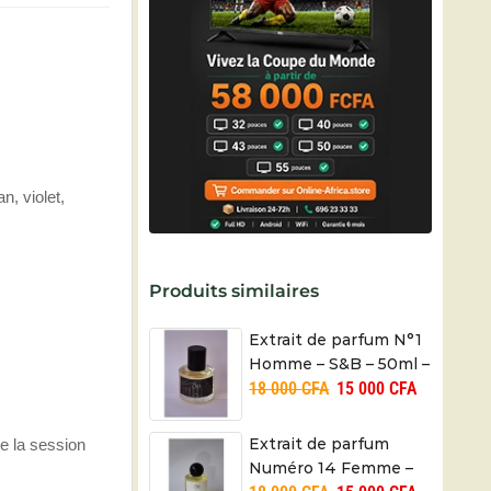
n, violet,
Produits similaires
Extrait de parfum N°1
Homme – S&B – 50ml –
18 000
CFA
15 000
CFA
70% Vol. – Made in
Cameroon
Extrait de parfum
de la session
Numéro 14 Femme –