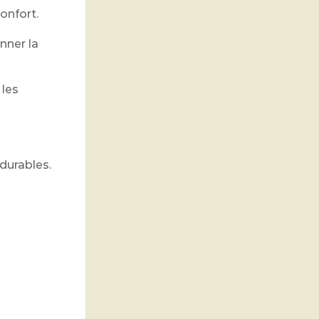
onfort.
nner la
 les
durables.