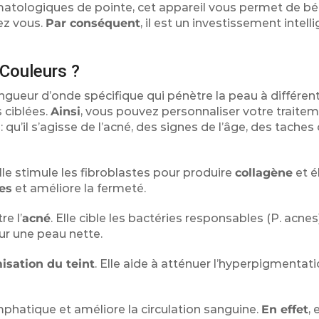
rmatologiques de pointe, cet appareil vous permet de bé
ez vous.
Par conséquent
, il est un investissement intell
Couleurs ?
ngueur d’onde spécifique qui pénètre la peau à différen
 ciblées.
Ainsi
, vous pouvez personnaliser votre traite
u’il s’agisse de l’acné, des signes de l’âge, des taches 
Elle stimule les fibroblastes pour produire
collagène
et é
les
et améliore la fermeté.
e l’
acné
. Elle cible les bactéries responsables (P. acnes
our une peau nette.
isation du teint
. Elle aide à atténuer l’hyperpigmentati
mphatique et améliore la circulation sanguine.
En effet
, 