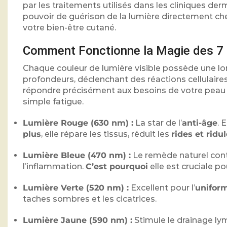
par les traitements utilisés dans les cliniques de
pouvoir de guérison de la lumière directement ch
votre bien-être cutané.
Comment Fonctionne la Magie des 7 
Chaque couleur de lumière visible possède une lo
profondeurs, déclenchant des réactions cellulaires
répondre précisément aux besoins de votre peau : q
simple fatigue.
Lumière Rouge (630 nm) :
La star de l’
anti-âge
. 
plus
, elle répare les tissus, réduit les
rides et ridu
Lumière Bleue (470 nm) :
Le remède naturel contr
l’inflammation.
C’est pourquoi
elle est cruciale p
Lumière Verte (520 nm) :
Excellent pour l’
uniform
taches sombres et les cicatrices.
Lumière Jaune (590 nm) :
Stimule le drainage ly