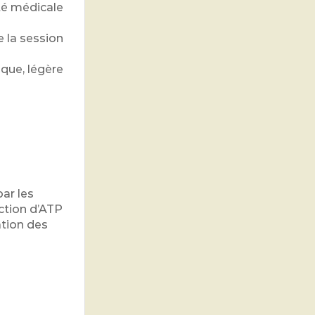
té médicale
e la session
que, légère
ar les
ction d’ATP
ation des