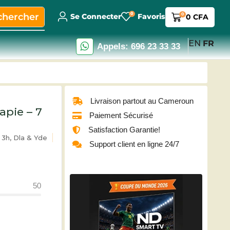
0
chercher
0
Se Connecter
Favoris
0
CFA
EN
FR
Appels: 696 23 33 33
Livraison partout au Cameroun
pie – 7
Paiement Sécurisé
Satisfaction Garantie!
3h, Dla & Yde
Support client en ligne 24/7
50