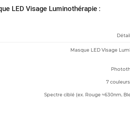
que LED Visage Luminothérapie :
Détai
Masque LED Visage Lumi
Phototh
7 couleurs
Spectre ciblé (ex. Rouge
≈
630
nm
, B