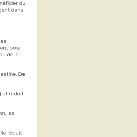
néficier du
igent dans
tes
ment pour
ou de la
lastine.
De
) et réduit
on, les
elle réduit