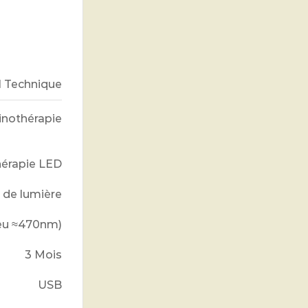
l Technique
nothérapie
érapie LED
 de lumière
leu
≈
470
nm
)
3 Mois
USB