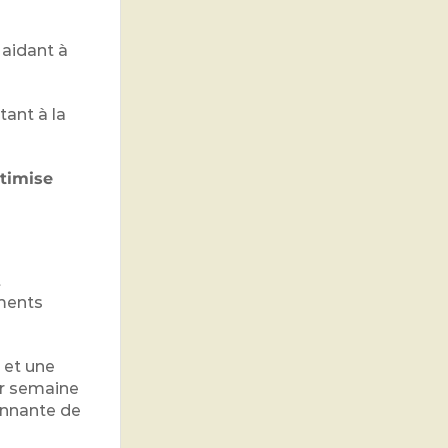
 aidant à
tant à la
timise
t
ments
 et une
par semaine
onnante de