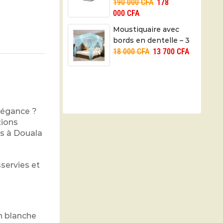
190 000
CFA
178
cm – M-181820MM
000
CFA
Moustiquaire avec
bords en dentelle – 3
18 000
CFA
13 700
CFA
ouvertures
légance ?
tions
es à Douala
servies et
n blanche