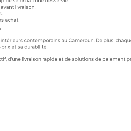
apide selon la zone desservie.
vant livraison.
s.
s achat.
?
intérieurs contemporains au Cameroun. De plus, chaqu
rix et sa durabilité.
if, d’une livraison rapide et de solutions de paiement p