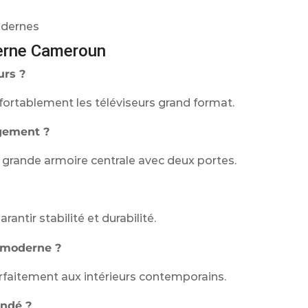
odernes
erne Cameroun
urs ?
nfortablement les téléviseurs grand format.
ngement ?
ne grande armoire centrale avec deux portes.
antir stabilité et durabilité.
n moderne ?
arfaitement aux intérieurs contemporains.
undé ?