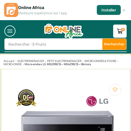
Online Africa
×
Installer
Meilleure expérience sur l'app
0
Rechercher
Rechercher
🥛 Milk
Accueil
ELECTROMENAGER
PETIT ELECTROMENAGER
MICRO-ONDES & FOURS
MICRO-ONDE
Micro-ondes LG MS2595CIS – MS4295CIS – 06mois