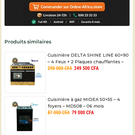
Produits similaires
Cuisinière DELTA SHINE LINE 60×90
– 4 Feux + 2 Plaques chauffantes –
290 000
CFA
249 500
CFA
06 mois
Cuisinière à gaz MIDEA 50×55 – 4
foyers – MD508 – 06 mois
87 000
CFA
79 000
CFA