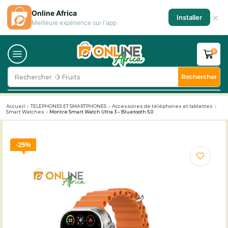
Online Africa
×
Installer
Meilleure expérience sur l'app
0
Rechercher
Rechercher
🥛 Milk
Accueil
TELEPHONES ET SMARTPHONES
Accessoires de téléphones et tablettes
Smart Watches
Montre Smart Watch Ultra 3 – Bluetooth 5.0
25%