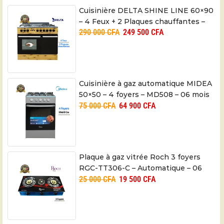
Cuisinière DELTA SHINE LINE 60×90
– 4 Feux + 2 Plaques chauffantes –
290 000
CFA
249 500
CFA
06 mois
Cuisinière à gaz automatique MIDEA
50×50 – 4 foyers – MD508 – 06 mois
75 000
CFA
64 900
CFA
Plaque à gaz vitrée Roch 3 foyers
RGC-TT306-C – Automatique – 06
25 000
CFA
19 500
CFA
mois