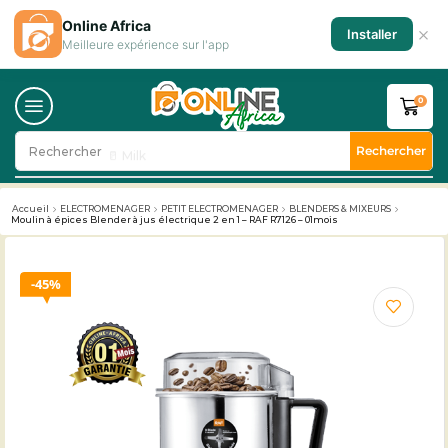
Online Africa
×
Installer
Meilleure expérience sur l'app
0
Rechercher
Rechercher
🥛 Milk
Accueil
ELECTROMENAGER
PETIT ELECTROMENAGER
BLENDERS & MIXEURS
Moulin à épices Blender à jus électrique 2 en 1 – RAF R7126 – 01mois
45%