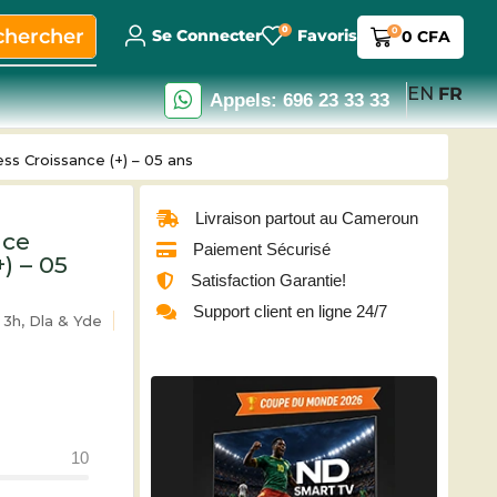
0
chercher
0
Se Connecter
Favoris
0
CFA
EN
FR
Appels: 696 23 33 33
ss Croissance (+) – 05 ans
Livraison partout au Cameroun
nce
Paiement Sécurisé
) – 05
Satisfaction Garantie!
Support client en ligne 24/7
3h, Dla & Yde
10