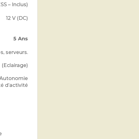
S – Inclus)
12 V (DC)
5 Ans
, serveurs.
 (Eclairage)
s, Autonomie
é d’activité
e