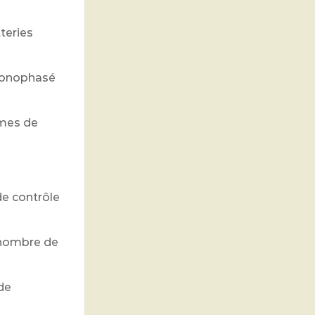
teries
 monophasé
èmes de
de contrôle
d nombre de
de