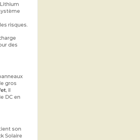
Lithium
 système
les risques.
écharge
our des
es panneaux
de gros
fet
, il
gie DC en
tient son
ck Solaire