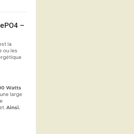
FePO4 –
st la
e ou les
ergétique
00 Watts
 une large
de
et.
Ainsi
,