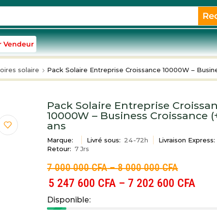
Re
r Vendeur
ires solaire
Pack Solaire Entreprise Croissance 10000W – Busine
Pack Solaire Entreprise Croissa
10000W – Business Croissance (+
ans
Marque:
Livré sous:
24-72h
Livraison Express:
Retour:
7 Jrs
7 000 000
CFA
–
8 000 000
CFA
5 247 600
CFA
–
7 202 600
CFA
Disponible: