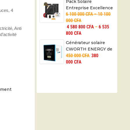
Pack Solaire
Entreprise Excellence
uces, 4
6 100 000
CFA
–
10 100
8000W – Business
000
CFA
Excellence – 05 ans
4 580 800
CFA
–
6 535
tricité, Anti
800
CFA
’activité
Générateur solaire
CWORTH ENERGY de
450 000
CFA
380
1200W
000
CFA
moment