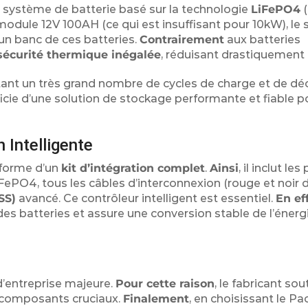
un système de batterie basé sur la technologie
LiFePO4
(
module 12V 100AH (ce qui est insuffisant pour 10kW), le
n banc de ces batteries.
Contrairement
aux batteries
sécurité thermique inégalée
, réduisant drastiquement 
ortant un très grand nombre de cycles de charge et de d
icie d’une solution de stockage performante et fiable p
n Intelligente
a forme d’un
kit d’intégration complet
.
Ainsi
, il inclut l
iFePO4, tous les câbles d’interconnexion (rouge et noir 
SS)
avancé. Ce contrôleur intelligent est essentiel.
En ef
 des batteries et assure une conversion stable de l’éner
d’entreprise majeure.
Pour cette raison
, le fabricant sou
 composants cruciaux.
Finalement
, en choisissant le Pa