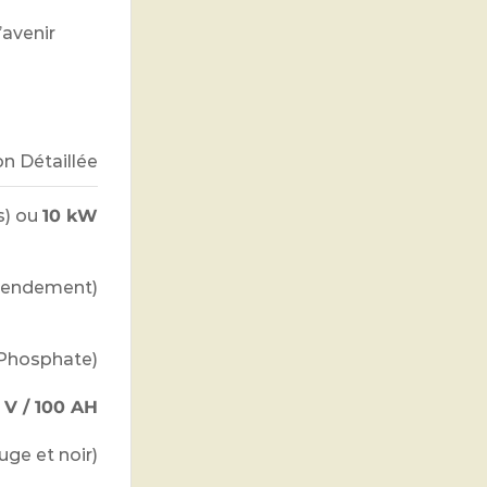
’avenir
on Détaillée
s) ou
10 kW
 rendement)
 Phosphate)
2 V / 100 AH
uge et noir)