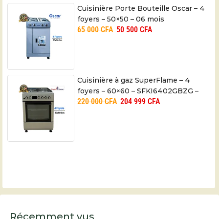
Cuisinière Porte Bouteille Oscar – 4
foyers – 50×50 – 06 mois
65 000
CFA
50 500
CFA
Cuisinière à gaz SuperFlame – 4
foyers – 60×60 – SFKI6402GBZG –
220 000
CFA
204 999
CFA
06 mois
Récemment vus