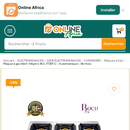
Online Africa
×
Installer
Meilleure expérience sur l'app
0
Rechercher
Rechercher
🥛 Milk
Accueil
ELECTROMENAGER
GROS ÉLECTROMENAGER
CUISINIERES
Plaques à Gaz
Plaque à gaz Roch 3 foyers RGC-TT307-C – Automatique – 06 mois
34%