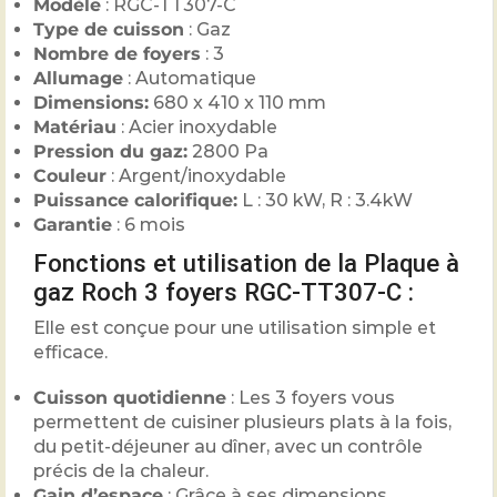
Modèle
: RGC-TT307-C
Type de cuisson
: Gaz
Nombre de foyers
: 3
Allumage
: Automatique
Dimensions:
680 x 410 x 110 mm
Matériau
: Acier inoxydable
Pression du gaz:
2800 Pa
Couleur
: Argent/inoxydable
Puissance calorifique:
L : 30 kW, R : 3.4kW
Garantie
: 6 mois
Fonctions et utilisation de la Plaque à
gaz Roch 3 foyers RGC-TT307-C :
Elle est conçue pour une utilisation simple et
efficace.
Cuisson quotidienne
: Les 3 foyers vous
permettent de cuisiner plusieurs plats à la fois,
du petit-déjeuner au dîner, avec un contrôle
précis de la chaleur.
Gain d’espace
: Grâce à ses dimensions