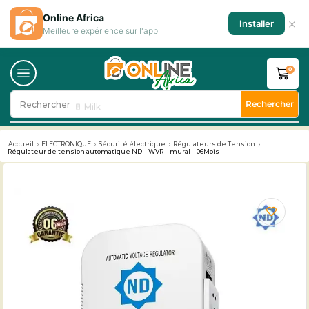
Online Africa
×
Installer
Meilleure expérience sur l'app
0
Rechercher
Rechercher
🥛 Milk
Accueil
ELECTRONIQUE
Sécurité électrique
Régulateurs de Tension
Régulateur de tension automatique ND – WVR – mural – 06Mois