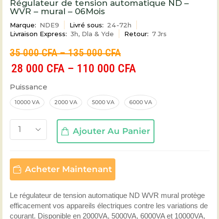
Régulateur de tension automatique ND –
WVR – mural – 06Mois
Marque:
NDE9
Livré sous:
24-72h
Livraison Express:
3h, Dla & Yde
Retour:
7 Jrs
35 000
CFA
–
135 000
CFA
28 000
CFA
–
110 000
CFA
Puissance
10000 VA
2000 VA
5000 VA
6000 VA
Ajouter Au Panier
Acheter Maintenant
Le régulateur de tension automatique ND WVR mural protège
efficacement vos appareils électriques contre les variations de
courant. Disponible en 2000VA, 5000VA, 6000VA et 10000VA,