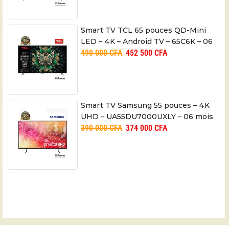
Smart TV TCL 65 pouces QD-Mini
LED – 4K – Android TV – 65C6K – 06
490 000
CFA
452 500
CFA
mois
Smart TV Samsung 55 pouces – 4K
UHD – UA55DU7000UXLY – 06 mois
390 000
CFA
374 000
CFA