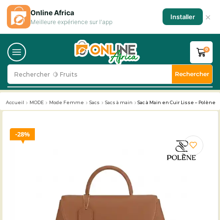
Online Africa
×
Installer
Meilleure expérience sur l'app
0
Rechercher
Rechercher
🥛 Milk
Accueil
MODE
Mode Femme
Sacs
Sacs à main
Sac à Main en Cuir Lisse – Polène
28%