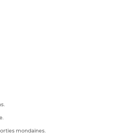
s.
e.
sorties mondaines.