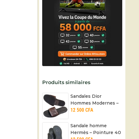
Produits similaires
Sandales Dior
Hommes Modernes –
12 500
CFA
Pointure. 40 à 45 –
100% cuir
Sandale homme
Hermès – Pointure 40