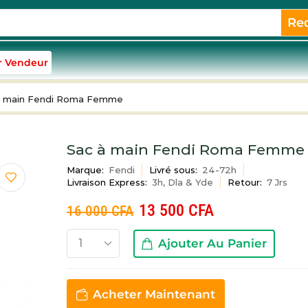
Re
r Vendeur
à main Fendi Roma Femme
Sac à main Fendi Roma Femme
Marque:
Fendi
Livré sous:
24-72h
Livraison Express:
3h, Dla & Yde
Retour:
7 Jrs
13 500
CFA
16 000
CFA
Ajouter Au Panier
Acheter Maintenant