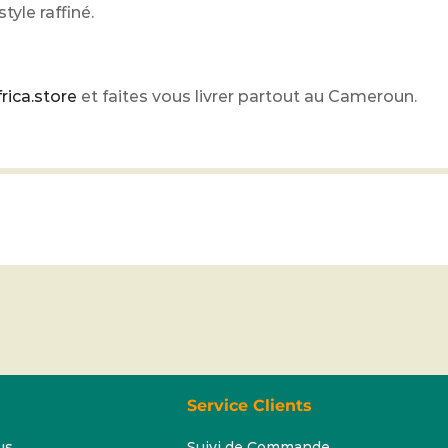
yle raffiné.
rica.store
et faites vous livrer partout au Cameroun.
Service Clients
us
Suivi de Commande