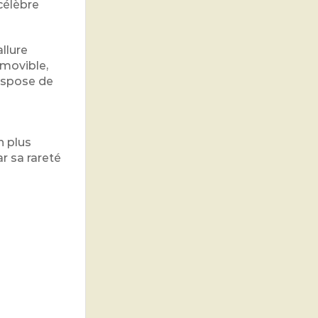
 célèbre
allure
amovible,
dispose de
n
n plus
ar sa rareté