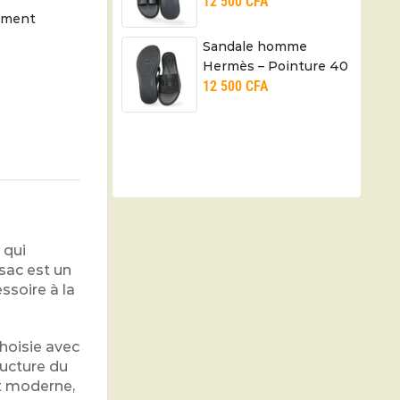
12 500
CFA
à 45 – Cuir – Noir
moment
Sandale homme
Hermès – Pointure 40
12 500
CFA
à 45 – Cuir – Noir
 qui
 sac est un
soire à la
choisie avec
ructure du
et moderne,