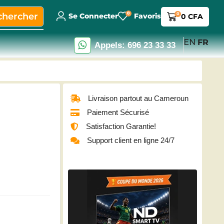
0
chercher
0
Se Connecter
Favoris
0
CFA
EN
FR
Appels: 696 23 33 33
Livraison partout au Cameroun
Paiement Sécurisé
Satisfaction Garantie!
Support client en ligne 24/7