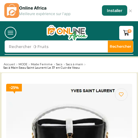
Online Africa
×
Installer
Meilleure expérience sur l'app
0
Rechercher
Rechercher
🥛 Milk
Accueil
MODE
Mode Femme
Sacs
Sacs à main
Sac à Main Seau Saint Laurent Le 37 en Cuir de Veau
25%