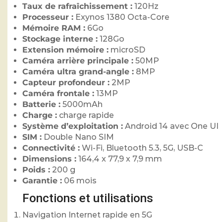
Taux de rafraîchissement :
120Hz
Processeur :
Exynos 1380 Octa-Core
Mémoire RAM :
6Go
Stockage interne :
128Go
Extension mémoire :
microSD
Caméra arrière principale :
50MP
Caméra ultra grand-angle :
8MP
Capteur profondeur :
2MP
Caméra frontale :
13MP
Batterie :
5000mAh
Charge :
charge rapide
Système d’exploitation :
Android 14 avec One UI
SIM :
Double Nano SIM
Connectivité :
Wi-Fi, Bluetooth 5.3, 5G, USB-C
Dimensions :
164,4 x 77,9 x 7,9 mm
Poids :
200 g
Garantie :
06 mois
Fonctions et utilisations
Navigation Internet rapide en 5G