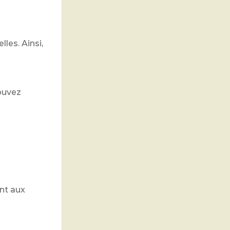
les. Ainsi,
pouvez
ent aux