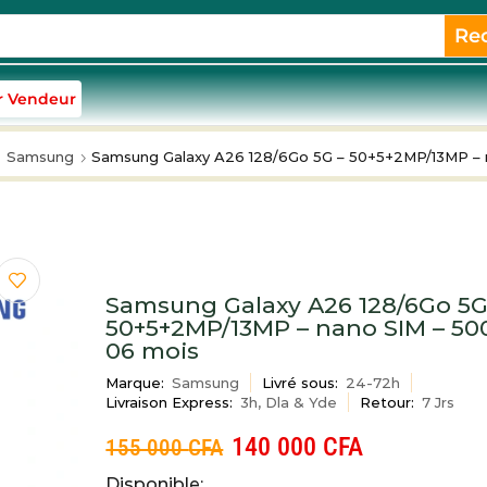
Re
r Vendeur
Samsung
Samsung Galaxy A26 128/6Go 5G – 50+5+2MP/13MP – 
Samsung Galaxy A26 128/6Go 5G
50+5+2MP/13MP – nano SIM – 5
06 mois
Marque:
Samsung
Livré sous:
24-72h
Livraison Express:
3h, Dla & Yde
Retour:
7 Jrs
140 000
CFA
155 000
CFA
Disponible: