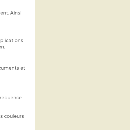
nt. Ainsi,
plications
en.
ocuments et
fréquence
es couleurs