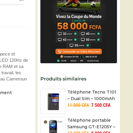
ance et
OLED 120Hz de
de RAM et sa
travail, les
Produits similaires
le au Cameroun
Téléphone Tecno T101
moment
– Dual Sim – 1000mAh
11 000
CFA
7 500
CFA
– Radio FM – 01 mois
Téléphone portable
Samsung GT-E1205Y –