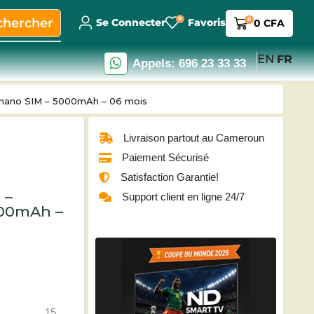
0
chercher
0
Se Connecter
Favoris
0
CFA
EN
FR
Appels: 696 23 33 33
nano SIM – 5000mAh – 06 mois
Livraison partout au Cameroun
Paiement Sécurisé
Satisfaction Garantie!
 –
Support client en ligne 24/7
000mAh –
15