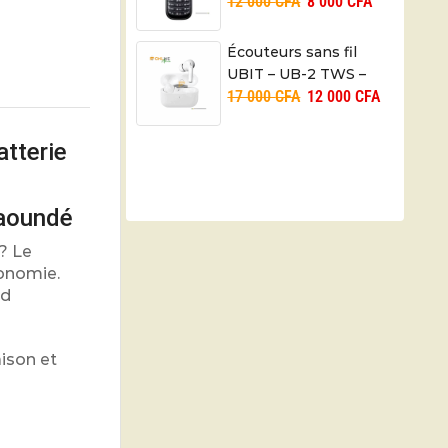
12 000
CFA
8 000
CFA
1SIM – 01 mois
Écouteurs sans fil
UBIT – UB-2 TWS –
17 000
CFA
12 000
CFA
Bluetooth 5.3
tterie
Yaoundé
? Le
tonomie.
nd
ison et