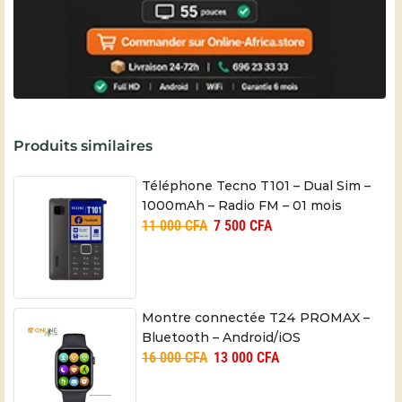
Produits similaires
Téléphone Tecno T101 – Dual Sim –
1000mAh – Radio FM – 01 mois
11 000
CFA
7 500
CFA
Montre connectée T24 PROMAX –
Bluetooth – Android/iOS
16 000
CFA
13 000
CFA