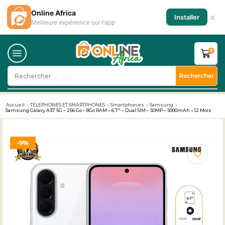
Online Africa
×
Installer
Meilleure expérience sur l'app
0
Rechercher
Rechercher
🥛 Milk
Accueil
TELEPHONES ET SMARTPHONES
Smartphones
Samsung
Samsung Galaxy A37 5G – 256 Go – 8Go RAM – 6.7″ – Dual SIM – 50MP – 5000mAh – 12 Mois
9%