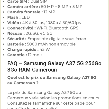
Carte SIM :
Dual SIM
Caméra arrière :
50 MP + 8 MP + 5 MP
Caméra frontale :
12 MP
Flash :
LED
Vidéo :
4K à 30 ips, 1080p à 30/60 ips
Connectivité :
Wi-Fi, Bluetooth, GPS
Réseau :
2G, 3G, 4G, 5G
Sécurité :
Empreinte digitale sous écran
Batterie :
5000 mAh non amovible
Charge rapide :
45 W
Garantie :
12 mois
FAQ – Samsung Galaxy A37 5G 256Go
8Go RAM Cameroun
Quel est le prix du Samsung Galaxy A37 5G
au Cameroun ?
Le prix du Samsung Galaxy A37 5G au
Cameroun varie selon les promotions en cours.
Consultez le tarif affiché sur cette page pour
connaître le prix actualisé.