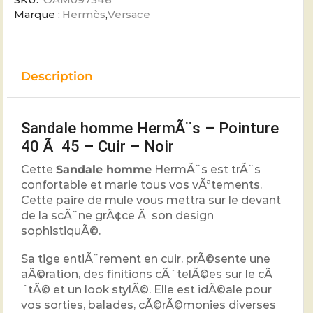
SKU:
OAM097346
Marque :
Hermès
,
Versace
Description
Sandale homme HermÃ¨s – Pointure
40 Ã 45 – Cuir – Noir
Cette
Sandale homme
HermÃ¨s est trÃ¨s
confortable et marie tous vos vÃªtements.
Cette paire de mule vous mettra sur le devant
de la scÃ¨ne grÃ¢ce Ã son design
sophistiquÃ©.
Sa tige entiÃ¨rement en cuir, prÃ©sente une
aÃ©ration, des finitions cÃ´telÃ©es sur le cÃ
´tÃ© et un look stylÃ©. Elle est idÃ©ale pour
vos sorties, balades, cÃ©rÃ©monies diverses