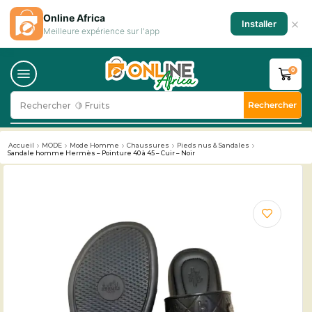
Online Africa
×
Installer
Meilleure expérience sur l'app
0
Rechercher
Rechercher
🍋 Fruits
Accueil
MODE
Mode Homme
Chaussures
Pieds nus & Sandales
Sandale homme Hermès – Pointure 40 à 45 – Cuir – Noir