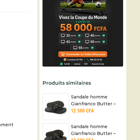
Produits similaires
Sandale homme
Gianfranco Butter –
12 500
CFA
Pointure 40 à 45 –
Cuir – Noir
moment
Sandale homme
Gianfranco Butter –