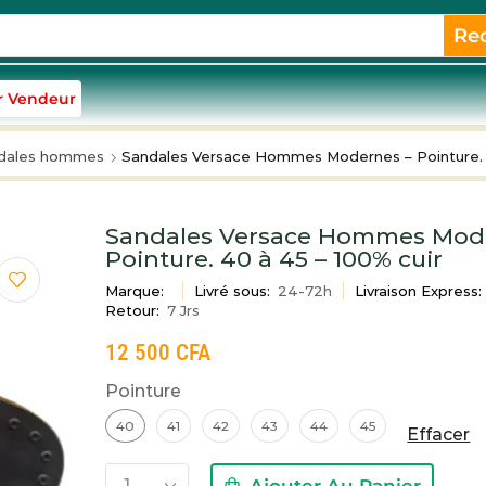
Re
r Vendeur
dales hommes
Sandales Versace Hommes Modernes – Pointure. 4
Sandales Versace Hommes Mod
Pointure. 40 à 45 – 100% cuir
Marque:
Livré sous:
24-72h
Livraison Express:
Retour:
7 Jrs
12 500
CFA
Pointure
40
41
42
43
44
45
Effacer
Ajouter Au Panier