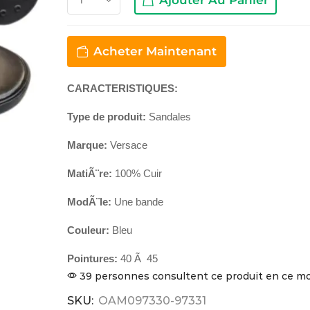
Acheter Maintenant
CARACTERISTIQUES:
Type de produit:
Sandales
Marque:
Versace
MatiÃ¨re:
100% Cuir
ModÃ¨le:
Une bande
Couleur:
Bleu
Pointures:
40 Ã 45
39 personnes consultent ce produit en ce 
SKU:
OAM097330-97331