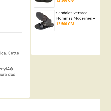
12 500
CFA
Pointure 40 à 45 –
Cuir – Noir
Sandales Versace
Hommes Modernes –
12 500
CFA
Pointure. 40 à 45 –
100% cuir
ica. Cette
stylÃ©.
uera des