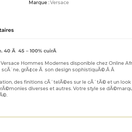
Marque :
Versace
aires
. 40 Ã 45 – 100% cuirÂ
es Versace Hommes Modernes disponible chez Online Afr
la scÃ¨ne, grÃ¢ce Ã son design sophistiquÃ©.Â Â
tion, des finitions cÃ´telÃ©es sur le cÃ´tÃ© et un look 
Ã©rÃ©monies diverses et autres. Votre style se dÃ©marq
Ã©.