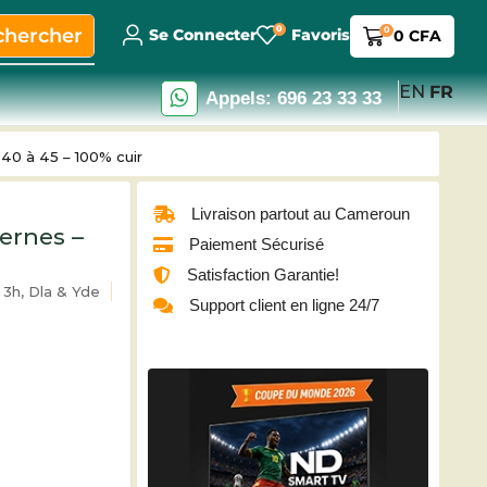
0
chercher
0
Se Connecter
Favoris
0
CFA
EN
FR
Appels: 696 23 33 33
0 à 45 – 100% cuir
Livraison partout au Cameroun
ernes –
Paiement Sécurisé
Satisfaction Garantie!
3h, Dla & Yde
Support client en ligne 24/7