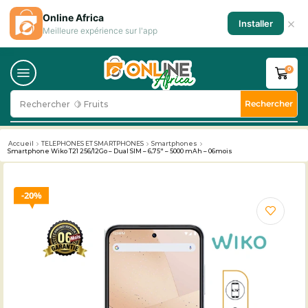
Online Africa
×
Installer
Meilleure expérience sur l'app
0
Rechercher
Rechercher
🥛 Milk
Accueil
TELEPHONES ET SMARTPHONES
Smartphones
Smartphone Wiko T21 256/12Go – Dual SIM – 6,75″ – 5000 mAh – 06mois
20%