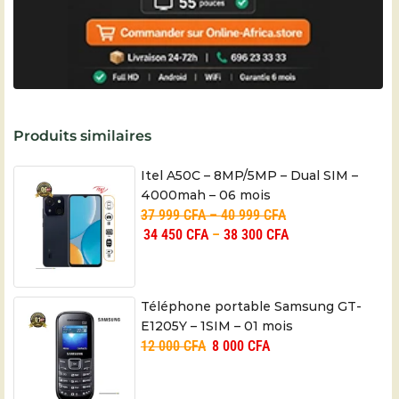
Produits similaires
Itel A50C – 8MP/5MP – Dual SIM –
4000mah – 06 mois
37 999
CFA
–
40 999
CFA
34 450
CFA
–
38 300
CFA
Téléphone portable Samsung GT-
E1205Y – 1SIM – 01 mois
12 000
CFA
8 000
CFA