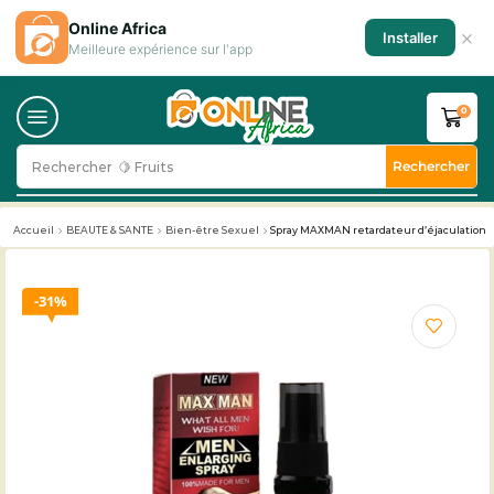
Online Africa
×
Installer
Meilleure expérience sur l'app
0
Rechercher
Rechercher
🥛 Milk
Accueil
BEAUTE & SANTE
Bien-être Sexuel
Spray MAXMAN retardateur d’éjaculation
31%