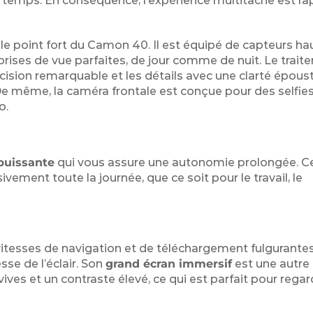
temps. En conséquence, l’expérience multitâche est ra
le point fort du Camon 40. Il est équipé de capteurs ha
rises de vue parfaites, de jour comme de nuit. Le trai
ision remarquable et les détails avec une clarté époust
e même, la caméra frontale est conçue pour des selfies 
o.
 puissante
qui vous assure une autonomie prolongée. C
vement toute la journée, que ce soit pour le travail, le
vitesses de navigation et de téléchargement fulgurantes
se de l’éclair. Son
grand écran immersif
est une autre
vives et un contraste élevé, ce qui est parfait pour rega