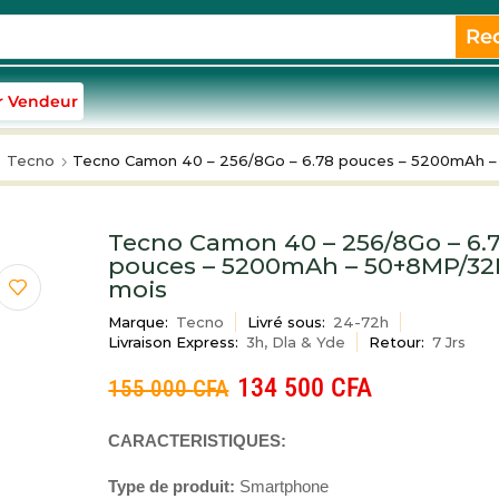
Re
r Vendeur
Tecno
Tecno Camon 40 – 256/8Go – 6.78 pouces – 5200mAh 
Tecno Camon 40 – 256/8Go – 6.
pouces – 5200mAh – 50+8MP/32
mois
Marque:
Tecno
Livré sous:
24-72h
Livraison Express:
3h, Dla & Yde
Retour:
7 Jrs
134 500
CFA
155 000
CFA
CARACTERISTIQUES:
Type de produit:
Smartphone