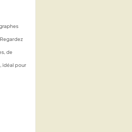
ographes
. Regardez
es, de
, idéal pour