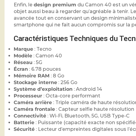
Enfin, le
design premium
du Camon 40 est un vérit
objet aussi beau à regarder qu’agréable à tenir. Le
avancée tout en conservant un design minimalist
smartphone qui ne fait aucun compromis sur la per
Caractéristiques Techniques du Tec
Marque
: Tecno
Modèle
: Camon 40
Réseau
: 5G
Écran
: 6.78 pouces
Mémoire RAM
: 8 Go
Stockage interne
: 256 Go
Système d’exploitation
: Android 14
Processeur
: Octa-core performant
Caméra arrière
: Triple caméra de haute résolutio
Caméra frontale
: Capteur selfie haute résolution
Connectivité
: Wi-Fi, Bluetooth, 5G, USB Type-C
Batterie
: Puissante (capacité exacte non spécifi
Sécurité
: Lecteur d’empreintes digitales sous l’é