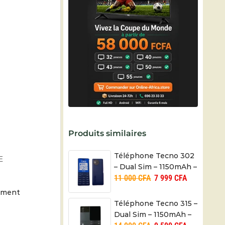
Produits similaires
Téléphone Tecno 302
E
– Dual Sim – 1150mAh –
11 000
CFA
7 999
CFA
Radio FM – 01 mois
moment
Téléphone Tecno 315 –
Dual Sim – 1150mAh –