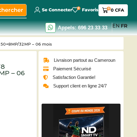
0
chercher
0
Se Connecter
Favoris
0
CFA
EN
FR
Appels: 696 23 33 33
– 50+8MP/32MP – 06 mois
Livraison partout au Cameroun
78
Paiement Sécurisé
MP – 06
Satisfaction Garantie!
Support client en ligne 24/7