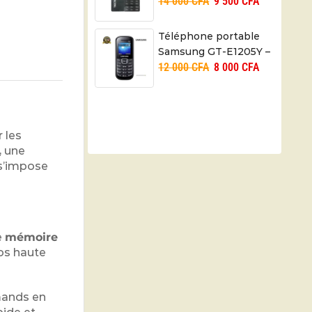
14 000
CFA
9 500
CFA
Radio FM – 01 mois
Téléphone portable
Samsung GT-E1205Y –
12 000
CFA
8 000
CFA
1SIM – 01 mois
 les
, une
 s’impose
e
mémoire
éos haute
mands en