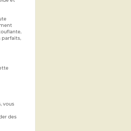
pide et
ute
tement
ouflante,
parfaits,
ette
, vous
rder des