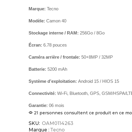
Marque:
Tecno
Modèle:
Camon 40
Stockage interne / RAM:
256Go / 8Go
Écran:
6.78 pouces
Caméra arrière / frontale:
50+8MP / 32MP
Batterie:
5200 mAh
Système d’exploitation:
Android 15 / HIOS 15
Connectivité:
Wi-Fi, Bluetooth, GPS, GSM/HSPA/LT
Garantie:
06 mois
21 personnes consultent ce produit en ce 
SKU:
OAM0114263
Marque :
Tecno