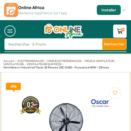
Online Africa
×
Installer
Meilleure expérience sur l'app
0
Rechercher
Rechercher
🥛 Milk
Accueil
ELECTROMENAGER
GROS ÉLECTROMENAGER
FROID & VENTILATION
VENTILATEURS
VENTILATEURS SUR PIEDS
Ventilateur Industriel Oscar 26 Pouces OSC-S-650 – Puissance 60W – 03mois
8%