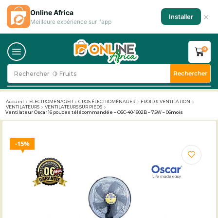
Online Africa
×
Installer
Meilleure expérience sur l'app
0
Rechercher
Rechercher
🥛 Milk
Accueil
ELECTROMENAGER
GROS ÉLECTROMENAGER
FROID & VENTILATION
VENTILATEURS
VENTILATEURS SUR PIEDS
Ventilateur Oscar 16 pouces télécommandée – OSC-40-1602B – 75W – 06mois
15%