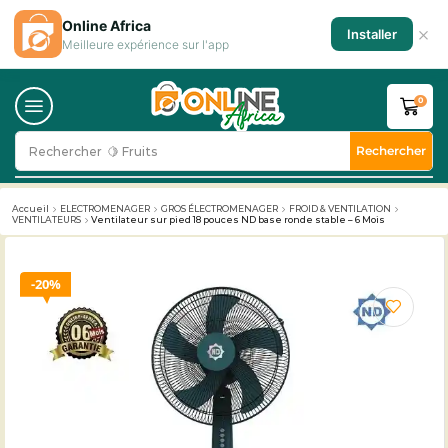
Online Africa
×
Installer
Meilleure expérience sur l'app
0
Rechercher
Rechercher
🥛 Milk
Accueil
ELECTROMENAGER
GROS ÉLECTROMENAGER
FROID & VENTILATION
VENTILATEURS
Ventilateur sur pied 18 pouces ND base ronde stable – 6 Mois
20%