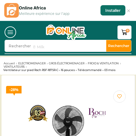
Online Africa
×
Installer
Meilleure expérience sur l'app
0
Rechercher
Rechercher
🥛 Milk
Accueil
ELECTROMENAGER
GROS ÉLECTROMENAGER
FROID & VENTILATION
VENTILATEURS
Ventilateur sur pied Roch RSF-1875R-C – 16 pouces – Télécommandé – 03 mois
28%