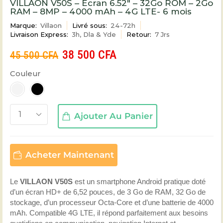
VILLAON V50S – Écran 6.52″ – 32Go ROM – 2Go
RAM – 8MP – 4000 mAh – 4G LTE- 6 mois
Marque:
Villaon
Livré sous:
24-72h
Livraison Express:
3h, Dla & Yde
Retour:
7 Jrs
38 500
CFA
45 500
CFA
Couleur
Ajouter Au Panier
Acheter Maintenant
Le
VILLAON V50S
est un smartphone Android pratique doté
d’un écran HD+ de 6,52 pouces, de 3 Go de RAM, 32 Go de
stockage, d’un processeur Octa-Core et d’une batterie de 4000
mAh. Compatible 4G LTE, il répond parfaitement aux besoins