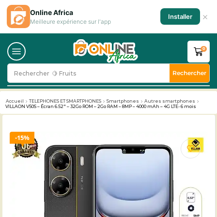
Online Africa
×
Installer
Meilleure expérience sur l'app
0
Rechercher
Rechercher
🥛 Milk
Accueil
TELEPHONES ET SMARTPHONES
Smartphones
Autres smartphones
VILLAON V50S – Écran 6.52″ – 32Go ROM – 2Go RAM – 8MP – 4000 mAh – 4G LTE- 6 mois
15%