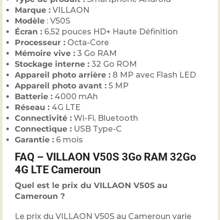
Marque :
VILLAON
Modèle
: V50S
Écran :
6,52 pouces HD+ Haute Définition
Processeur :
Octa-Core
Mémoire vive :
3 Go RAM
Stockage interne :
32 Go ROM
Appareil photo arrière :
8 MP avec Flash LED
Appareil photo avant :
5 MP
Batterie :
4000 mAh
Réseau :
4G LTE
Connectivité :
Wi-Fi, Bluetooth
Connectique :
USB Type-C
Garantie :
6 mois
FAQ – VILLAON V50S 3Go RAM 32Go
4G LTE Cameroun
Quel est le prix du VILLAON V50S au
Cameroun ?
Le prix du VILLAON V50S au Cameroun varie