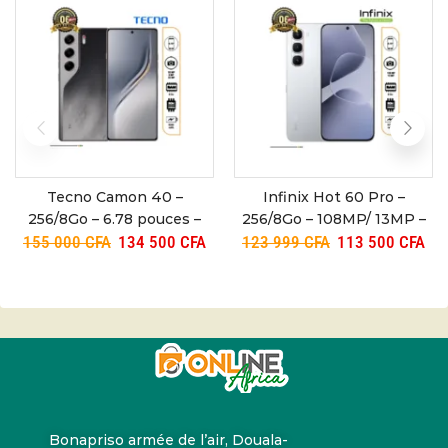
Tecno Camon 40 –
Infinix Hot 60 Pro –
256/8Go – 6.78 pouces –
256/8Go – 108MP/ 13MP –
5200mAh – 50+8MP/32MP
Dual SIM – 5160mAh – 06
155 000
CFA
134 500
CFA
123 999
CFA
113 500
CFA
– 06 mois
mois
Bonapriso armée de l’air, Douala-