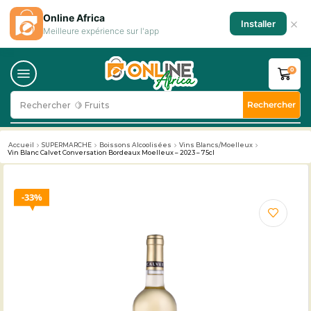
Online Africa
×
Installer
Meilleure expérience sur l'app
0
Rechercher
Rechercher
🥛 Milk
Accueil
SUPERMARCHE
Boissons Alcoolisées
Vins Blancs/Moelleux
Vin Blanc Calvet Conversation Bordeaux Moelleux – 2023 – 75cl
33%