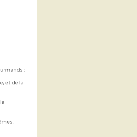
ourmands :
e, et de la
le
rômes.