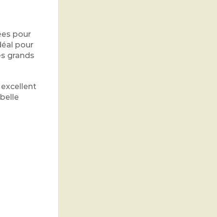
nées pour
déal pour
es grands
 excellent
 belle