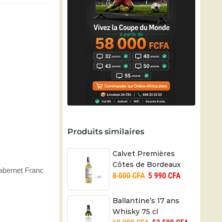
Produits similaires
Calvet Premières
Côtes de Bordeaux
abernet Franc
8 000
CFA
5 990
CFA
Moelleux – 75CL
Ballantine’s 17 ans
Whisky 75 cl