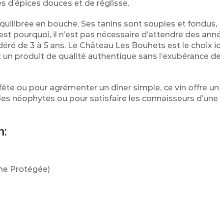
s d’épices douces et de réglisse.
 équilibrée en bouche. Ses tanins sont souples et fondus,
’est pourquoi, il n’est pas nécessaire d’attendre des an
odéré de 3 à 5 ans. Le Château Les Bouhets est le choix i
 un produit de qualité authentique sans l’exubérance d
ête ou pour agrémenter un dîner simple, ce vin offre un
ier les néophytes ou pour satisfaire les connaisseurs d’une
n:
ine Protégée)