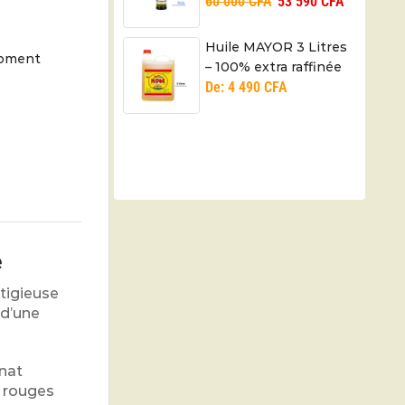
60 000
CFA
53 590
CFA
Huile MAYOR 3 Litres
moment
– 100% extra raffinée
De:
4 490
CFA
é
tigieuse
 d’une
enat
s rouges