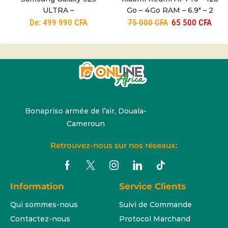
ULTRA –
Go – 4Go RAM – 6.9″ – 2
200+50+50+10+12MP–
Nano SIM – 13 MP/8 MP –
De:
499 990
CFA
75 000
CFA
65 500
CFA
5000 mAh – 6,9”– 5G –
6000mAh – Garantie 12
3mois
mois
Bonapriso armée de l’air, Douala-
Cameroun
Retrouvez-nous sur nos réseaux:
Information
Service Clients
Qui sommes-nous
Suivi de Commande
Contactez-nous
Protocol Marchand