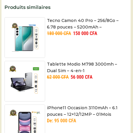
Produits similaires
Tecno Camon 40 Pro – 256/8Go –
6.78 pouces – 5200mAh –
180 000
CFA
150 000
CFA
50+8MP/50MP – 06 mois
Tablette Modio M798 3000mh –
Dual Sim – 4-en-1
62 000
CFA
56 000
CFA
iPhone11 Occasion 3110mAh – 6.1
pouces – 12+12/12MP – 01Mois
De:
95 000
CFA