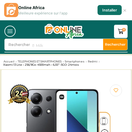
Online Africa
×
Installer
Meilleure expérience sur l'app
0
Rechercher
Rechercher
🥛 Milk
Accueil
TELEPHONES ET SMARTPHONES
Smartphones
Redmi
Xiaomi 13 Lite – 256/ 8Go -4500mah – 6,55″ -5GO- 24mois