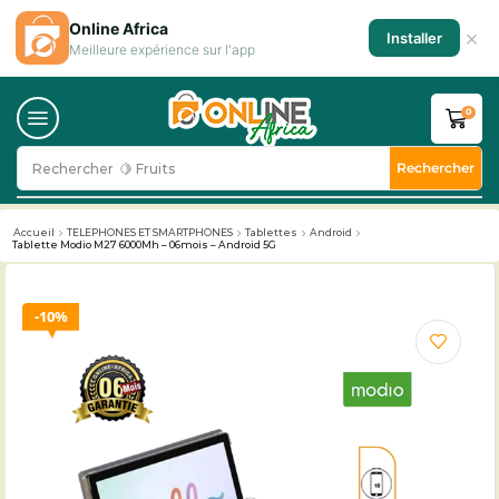
Online Africa
×
Installer
Meilleure expérience sur l'app
0
Rechercher
Rechercher
🍋 Fruits
Accueil
TELEPHONES ET SMARTPHONES
Tablettes
Android
Tablette Modio M27 6000Mh – 06mois – Android 5G
10%