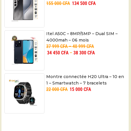
155 000
CFA
134 500
CFA
– 06 mois
Itel A50C – 8MP/5MP – Dual SIM –
4000mah – 06 mois
37 999
CFA
–
40 999
CFA
34 450
CFA
–
38 300
CFA
Montre connectée H20 Ultra – 10 en
1 – Smartwatch – 7 bracelets
22 000
CFA
15 000
CFA