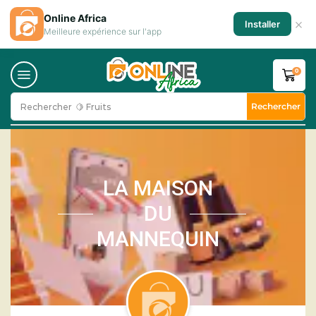
Online Africa
×
Installer
Meilleure expérience sur l'app
0
Rechercher
Rechercher
🍋 Fruits
LA MAISON
DU
MANNEQUIN