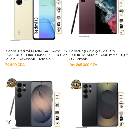
Xiaomi Redmi 13 128/8Go – 6.79″ IPS
Samsung Galaxy S22 Ultra –
LCD 90Hz – Dual Nano SIM – 108+2 /
108+10+12+40MP– 5000 mAh – 6,8”–
13 MP – 5030mAh – 12mois
5G – 3mois
74 900
CFA
De:
205 000
CFA