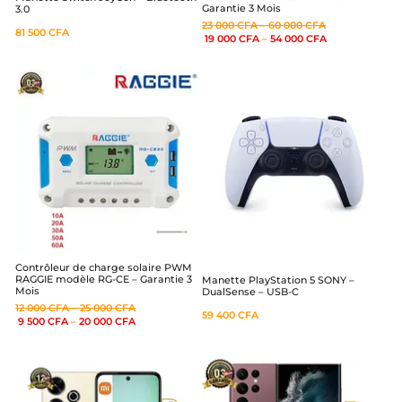
Garantie 3 Mois
3.0
23 000
CFA
–
60 000
CFA
81 500
CFA
19 000
CFA
–
54 000
CFA
Contrôleur de charge solaire PWM
RAGGIE modèle RG-CE – Garantie 3
Manette PlayStation 5 SONY –
Mois
DualSense – USB-C
12 000
CFA
–
25 000
CFA
59 400
CFA
9 500
CFA
–
20 000
CFA