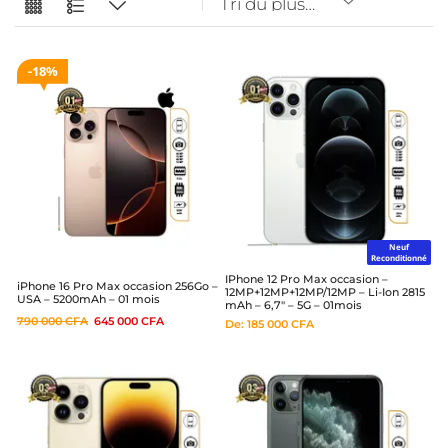
18%
Neuf
Reconditionné
IPhone 12 Pro Max occasion –
iPhone 16 Pro Max occasion 256Go –
12MP+12MP+12MP/12MP – Li-Ion 2815
USA – 5200mAh – 01 mois
mAh – 6,7″ – 5G – 01mois
790 000
CFA
645 000
CFA
De:
185 000
CFA