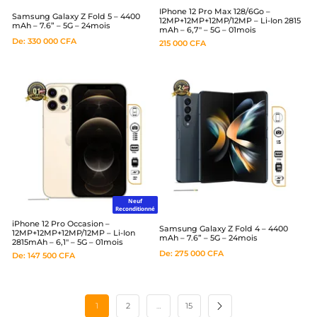
IPhone 12 Pro Max 128/6Go –
Samsung Galaxy Z Fold 5 – 4400
12MP+12MP+12MP/12MP – Li-Ion 2815
mAh – 7.6” – 5G – 24mois
mAh – 6,7″ – 5G – 01mois
De:
330 000
CFA
215 000
CFA
Neuf
Reconditionné
iPhone 12 Pro Occasion –
Samsung Galaxy Z Fold 4 – 4400
12MP+12MP+12MP/12MP – Li-Ion
mAh – 7.6” – 5G – 24mois
2815mAh – 6,1″ – 5G – 01mois
De:
275 000
CFA
De:
147 500
CFA
1
2
…
15