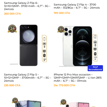
Samsung Galaxy Z Flip 6–
Samsung Galaxy Z Flip 4 – 3700
12+10+12MP– 3700 mAh – 6,7”– 5G –
mAh – 512/8Go – 6.7″ – 5G – 24mois
24mois
199 000
CFA
260 000
CFA
Neuf
Reconditionné
Samsung Galaxy Z Flip 5 –
IPhone 12 Pro Max occasion –
10+12+12MP – 3700mAh – 6,7” – 5G –
12MP+12MP+12MP/12MP – Li-Ion 2815
24mois
mAh – 6,7″ – 5G – 01mois
235 000
CFA
De:
175 000
CFA