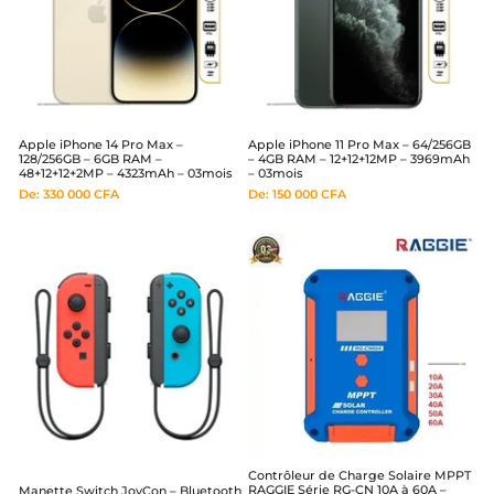
Apple iPhone 14 Pro Max –
Apple iPhone 11 Pro Max – 64/256GB
128/256GB – 6GB RAM –
– 4GB RAM – 12+12+12MP – 3969mAh
48+12+12+2MP – 4323mAh – 03mois
– 03mois
De:
330 000
CFA
De:
150 000
CFA
Contrôleur de Charge Solaire MPPT
RAGGIE Série RG-CN 10A à 60A –
Manette Switch JoyCon – Bluetooth