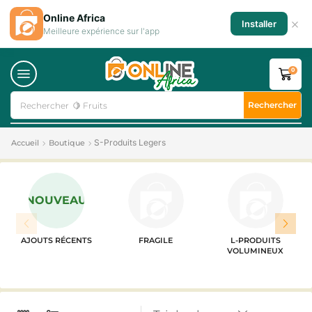
Online Africa
×
Installer
Meilleure expérience sur l'app
0
Rechercher
Rechercher
🥛 Milk
S-Produits Legers
Accueil
Boutique
NOUVEAU
AJOUTS RÉCENTS
FRAGILE
L-PRODUITS
VOLUMINEUX