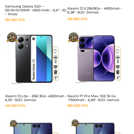
Samsung Galaxy S22+ –
Xiaomi 12 X 256/8Go – 4500mah –
50+10+12+10MP– 4500 mAh – 6,6”– 5G
6,28″ -5GO- 24mois
– 1mois
130 000
CFA
135 000
CFA
Xiaomi 13 Lite – 256/ 8Go -4500mah –
Xiaomi 17 Pro Max- 512/ 16 Go
6,55″ -5GO- 24mois
-7500mah – 6,83″ -5GO- 24mois
145 000
CFA
550 000
CFA