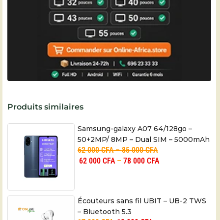
Produits similaires
Samsung-galaxy A07 64/128go –
50+2MP/ 8MP – Dual SIM – 5000mAh
62 000
CFA
–
85 000
CFA
– 06 mois
62 000
CFA
–
78 000
CFA
Écouteurs sans fil UBIT – UB-2 TWS
– Bluetooth 5.3