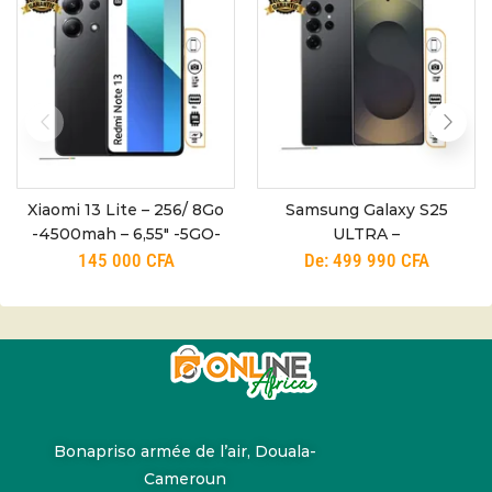
Xiaomi 13 Lite – 256/ 8Go
Samsung Galaxy S25
-4500mah – 6,55″ -5GO-
ULTRA –
24mois
200+50+50+10+12MP–
145 000
CFA
De:
499 990
CFA
5000 mAh – 6,9”– 5G –
3mois
Bonapriso armée de l’air, Douala-
Cameroun