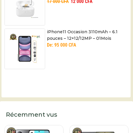
17 000
CFA
12 000
CFA
iPhone11 Occasion 3110mAh – 6.1
pouces – 12+12/12MP – 01Mois
De:
95 000
CFA
Récemment vus