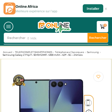
Online Africa
×
Installer
Meilleure expérience sur l'app
0
Rechercher
Rechercher
🥛 Milk
Accueil
TELEPHONES ET SMARTPHONES
Téléphones Classiques
Samsung
Samsung Galaxy Z Flip 7– 50+10+12MP– 4300 mAh – 6,9”– 5G – 24mois