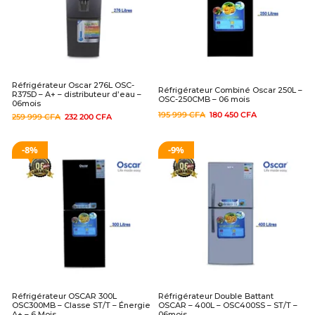
Réfrigérateur Oscar 276L OSC-
Réfrigérateur Combiné Oscar 250L –
R375D – A+ – distributeur d’eau –
OSC-250CMB – 06 mois
06mois
195 999
CFA
180 450
CFA
259 999
CFA
232 200
CFA
8%
9%
Réfrigérateur OSCAR 300L
Réfrigérateur Double Battant
OSC300MB – Classe ST/T – Énergie
OSCAR – 400L – OSC400SS – ST/T –
A+ – 6 Mois
06mois