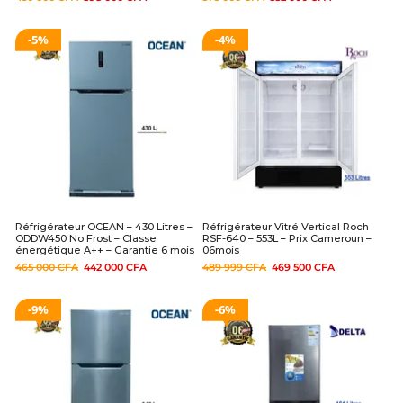
5%
4%
Réfrigérateur OCEAN – 430 Litres –
Réfrigérateur Vitré Vertical Roch
ODDW450 No Frost – Classe
RSF-640 – 553L – Prix Cameroun –
énergétique A++ – Garantie 6 mois
06mois
465 000
CFA
442 000
CFA
489 999
CFA
469 500
CFA
9%
6%