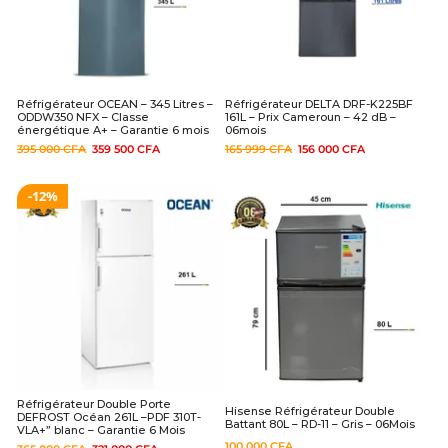
Réfrigérateur OCEAN – 345 Litres –
Réfrigérateur DELTA DRF-K225BF
ODDW350 NFX – Classe
161L – Prix Cameroun – 42 dB –
énergétique A+ – Garantie 6 mois
06mois
395 000
CFA
359 500
CFA
165 999
CFA
156 000
CFA
12%
Réfrigérateur Double Porte
Hisense Réfrigérateur Double
DEFROST Océan 261L –PDF 310T-
Battant 80L – RD-11 – Gris – 06Mois
VLA+” blanc – Garantie 6 Mois
100 000
CFA