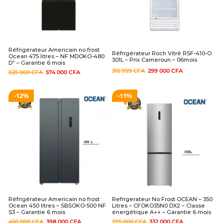
Réfrigérateur Americain no frost
Réfrigérateur Roch Vitré RSF-410-O
Ocean 475 litres – NF MDOKO-480
301L – Prix Cameroun – 06mois
D” – Garantie 6 mois
315 999
CFA
299 000
CFA
625 000
CFA
574 000
CFA
12%
11%
Réfrigérateur Americain no frost
Refrigerateur No Frost OCEAN – 350
Ocean 450 litres – SBSOKO-500 NF
Litres – CFOKO35N0 DX2 – Classe
S3 – Garantie 6 mois
énergétique A++ – Garantie 6 mois
450 000
CFA
398 000
CFA
375 000
CFA
332 000
CFA