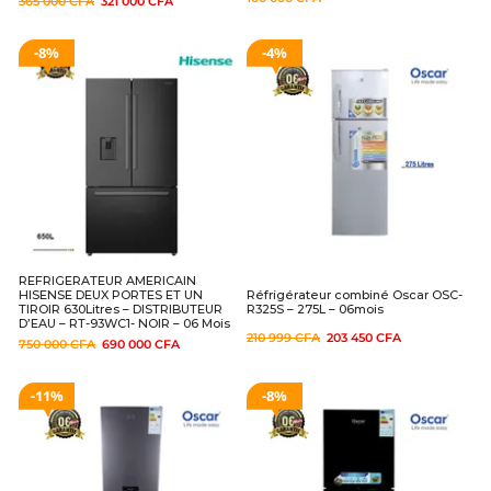
365 000
CFA
321 000
CFA
8%
4%
REFRIGERATEUR AMERICAIN
HISENSE DEUX PORTES ET UN
Réfrigérateur combiné Oscar OSC-
TIROIR 630Litres – DISTRIBUTEUR
R325S – 275L – 06mois
D’EAU – RT-93WC1- NOIR – 06 Mois
210 999
CFA
203 450
CFA
750 000
CFA
690 000
CFA
11%
8%