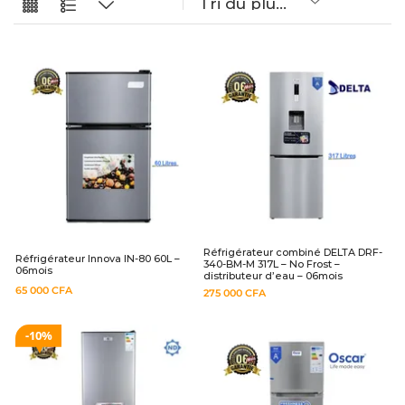
Réfrigérateur combiné DELTA DRF-
Réfrigérateur Innova IN-80 60L –
340-BM-M 317L – No Frost –
06mois
distributeur d’eau – 06mois
65 000
CFA
275 000
CFA
10%