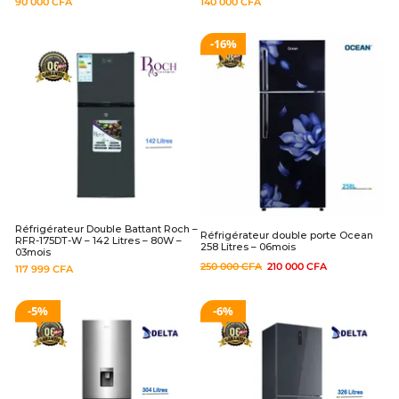
90 000
CFA
140 000
CFA
16%
Réfrigérateur Double Battant Roch –
Réfrigérateur double porte Ocean
RFR-175DT-W – 142 Litres – 80W –
258 Litres – 06mois
03mois
250 000
CFA
210 000
CFA
117 999
CFA
5%
6%