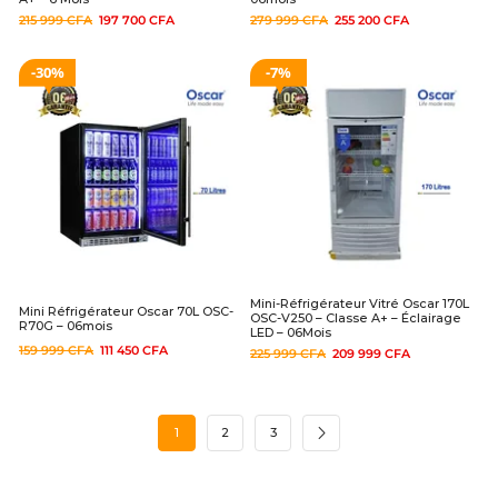
215 999
CFA
197 700
CFA
279 999
CFA
255 200
CFA
30%
7%
Mini-Réfrigérateur Vitré Oscar 170L
Mini Réfrigérateur Oscar 70L OSC-
OSC-V250 – Classe A+ – Éclairage
R70G – 06mois
LED – 06Mois
159 999
CFA
111 450
CFA
225 999
CFA
209 999
CFA
1
2
3