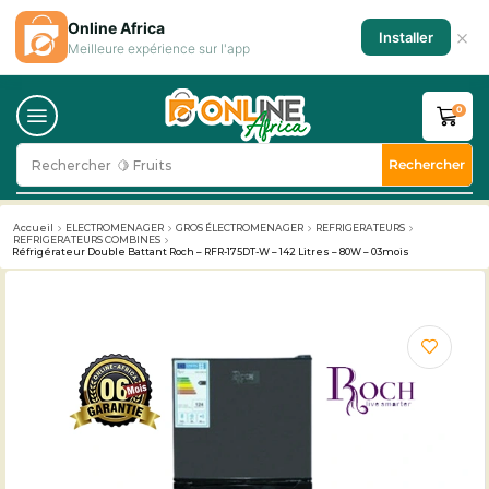
Online Africa
×
Installer
Meilleure expérience sur l'app
0
Rechercher
Rechercher
🥛 Milk
Accueil
ELECTROMENAGER
GROS ÉLECTROMENAGER
REFRIGERATEURS
REFRIGERATEURS COMBINES
Réfrigérateur Double Battant Roch – RFR-175DT-W – 142 Litres – 80W – 03mois