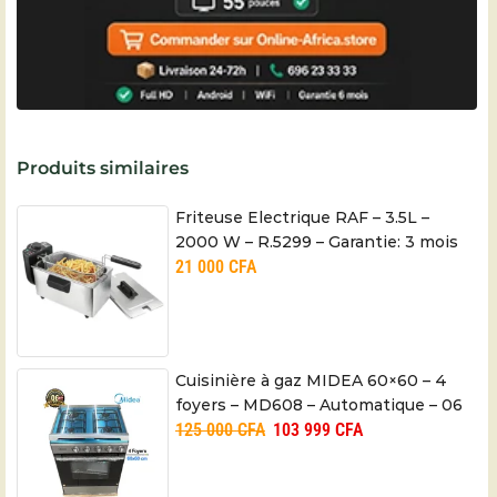
Produits similaires
Friteuse Electrique RAF – 3.5L –
2000 W – R.5299 – Garantie: 3 mois
21 000
CFA
Cuisinière à gaz MIDEA 60×60 – 4
foyers – MD608 – Automatique – 06
125 000
CFA
103 999
CFA
mois