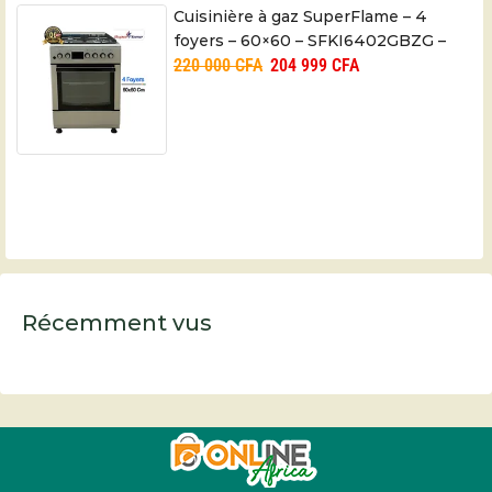
Cuisinière à gaz SuperFlame – 4
foyers – 60×60 – SFKI6402GBZG –
220 000
CFA
204 999
CFA
06 mois
Récemment vus