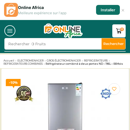
Online Africa
×
Installer
Meilleure expérience sur l'app
0
Rechercher
Rechercher
🥛 Milk
Accueil
ELECTROMENAGER
GROS ÉLECTROMENAGER
REFRIGERATEURS
REFRIGERATEURS COMBINES
Réfrigérateur combiné à deux portes ND – 196L – 06Mois
10%