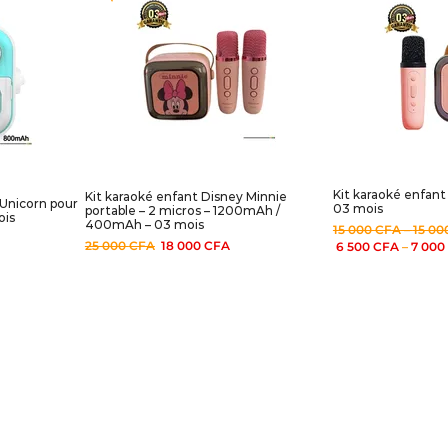
Kit karaoké enfant
Kit karaoké enfant Disney Minnie
 Unicorn pour
03 mois
portable – 2 micros – 1200mAh /
ois
400mAh – 03 mois
15 000
CFA
–
15 00
25 000
CFA
18 000
CFA
6 500
CFA
–
7 000