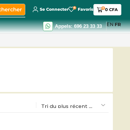
0
chercher
0
Se Connecter
Favoris
0
CFA
EN
FR
Appels: 696 23 33 33