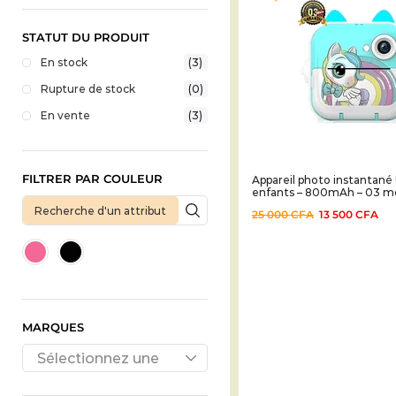
STATUT DU PRODUIT
En stock
(3)
Rupture de stock
(0)
En vente
(3)
FILTRER PAR COULEUR
Appareil photo instantané
enfants – 800mAh – 03 m
25 000
CFA
13 500
CFA
MARQUES
Sélectionnez une
marque