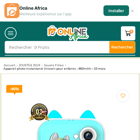
Online Africa
×
Installer
Meilleure expérience sur l'app
0
Rechercher
Rechercher
🥛 Milk
Accueil
JOUETS & JEUX
Jouets Filles
Appareil photo instantané Unicorn pour enfants – 800mAh – 03 mois
46%