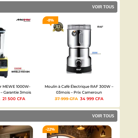
VOIR TOUS
8%
22%
ur MEWE 1000W-
Moulin à Café Électrique RAF 300W –
Extracte
 Garantie 3mois
03mois – Prix Cameroun
A
21 500
CFA
37 999
CFA
34 999
CFA
44
VOIR TOUS
22%
28%