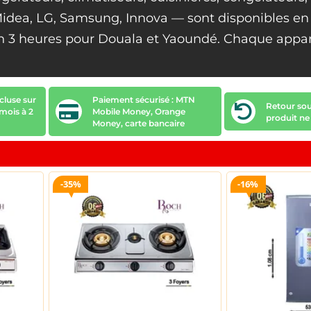
dea, LG, Samsung, Innova — sont disponibles en s
n 3 heures pour Douala et Yaoundé. Chaque appare
cluse sur
Paiement sécurisé : MTN
Retour sous
 mois à 2
Mobile Money, Orange
produit ne
Money, carte bancaire
35%
16%