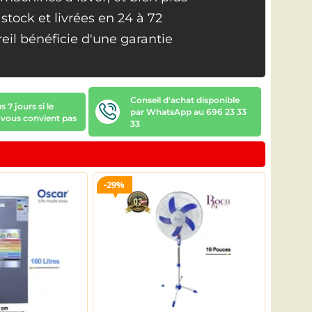
tock et livrées en 24 à 72
il bénéficie d'une garantie
Conseil d'achat disponible
 7 jours si le
par WhatsApp au 696 23 33
 vous convient pas
33
29%
18%