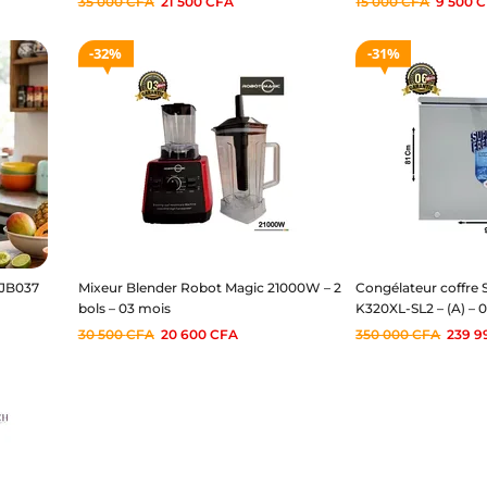
35 000
CFA
21 500
CFA
15 000
CFA
9 500
C
32%
31%
MJB037
Mixeur Blender Robot Magic 21000W – 2
Congélateur coffre 
bols – 03 mois
K320XL-SL2 – (A) – 
30 500
CFA
20 600
CFA
350 000
CFA
239 