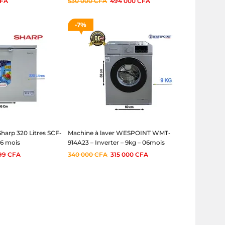
FA
530 000
CFA
494 000
CFA
7%
Sharp 320 Litres SCF-
Machine à laver WESPOINT WMT-
06 mois
914A23 – Inverter – 9kg – 06mois
999
CFA
340 000
CFA
315 000
CFA