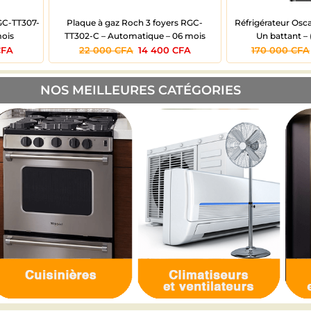
GC-TT307-
Plaque à gaz Roch 3 foyers RGC-
Réfrigérateur Osc
mois
TT302-C – Automatique – 06 mois
Un battant – 
CFA
22 000
CFA
14 400
CFA
170 000
CFA
NOS MEILLEURES CATÉGORIES