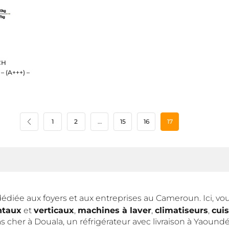
CH
– (A+++) –
1
2
…
15
16
17
diée aux foyers et aux entreprises au Cameroun. Ici, vou
ntaux
et
verticaux
,
machines à laver
,
climatiseurs
,
cuis
pas cher à Douala, un réfrigérateur avec livraison à Yao