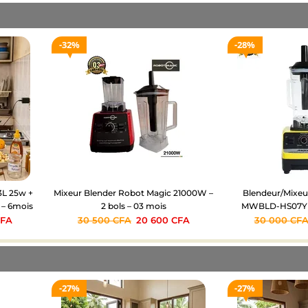
32%
28%
.3L 25w +
Mixeur Blender Robot Magic 21000W –
Blendeur/Mixe
 – 6mois
2 bols – 03 mois
MWBLD-HS07Y –
CFA
30 500
CFA
20 600
CFA
30 000
CF
27%
27%