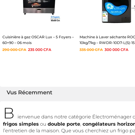
Cuisinière à gaz OSCAR Lux – 5 Foyers –
Machine à Laver séchante RO
60×90 – 06 mois
10kg/7kg – RWDR-10D7-L(S)-15 
06 mois
290 000
CFA
235 000
CFA
335 000
CFA
300 000
CFA
Vus Récemment
B
ienvenue dans notre catégorie Électroménager dé
frigos simples
ou
double porte
,
congélateurs horizo
l’entretien de la maison. Que vous cherchiez un frigo 