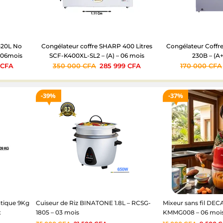
420L No
Congélateur coffre SHARP 400 Litres
Congélateur Coffr
– 06mois
SCF-K400XL-SL2 – (A) – 06 mois
230B – (A+
0
CFA
350 000
CFA
285 999
CFA
170 000
CFA
39%
37%
tique 9Kg
Cuiseur de Riz BINATONE 1.8L – RCSG-
Mixeur sans fil DE
x
1805 – 03 mois
KMMG008 – 06 moi
mois