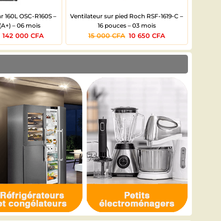
ar 160L OSC-R160S –
Ventilateur sur pied Roch RSF-1619-C –
Refroid
(A+) – 06 mois
16 pouces – 03 mois
I
142 000
CFA
15 000
CFA
10 650
CFA
80