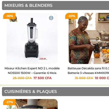
MIXEURS & BLENDERS
30%
33%
Mixeur Kitchen Expert ND 2 L modèle
Batteuse Décakila sans fil 0
ND5500 1500W – Garantie: 6 Mois
Batterie 3 vitesses KMMX019
25 000
CFA
17 500
CFA
15 000
CFA
10 000
CUISINIÈRES & PLAQUES
27%