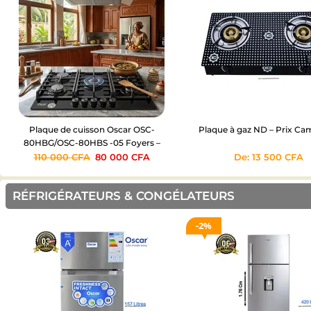
Plaque de cuisson Oscar OSC-
Plaque à gaz ND – Prix C
80HBG/OSC-80HBS -05 Foyers –
06mois
110 000
CFA
80 000
CFA
De:
13 500
CFA
RÉFRIGÉRATEURS & CONGÉLATEURS
2%