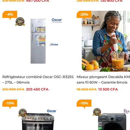
519 999
CFA
497 000
CFA
136 999
CFA
130 800
CFA
4%
25%
Réfrigérateur combiné Oscar OSC-R325S
Mixeur plongeant Decakila K
– 275L – 06mois
sans fil 60W – Garantie 6mois
210 999
CFA
203 450
CFA
18 000
CFA
13 500
CFA
19%
10%