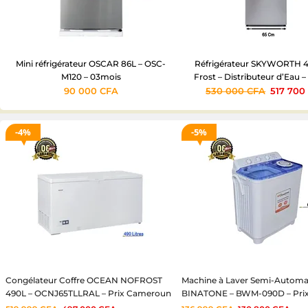
Mini réfrigérateur OSCAR 86L – OSC-
Réfrigérateur SKYWORTH 
M120 – 03mois
Frost – Distributeur d’Eau 
90 000
CFA
530 000
CFA
517 70
4%
5%
Congélateur Coffre OCEAN NOFROST
Machine à Laver Semi-Automa
490L – OCNJ65TLLRAL – Prix Cameroun
BINATONE – BWM-090D – Pri
– 06mois
Cameroun – Économique – 06