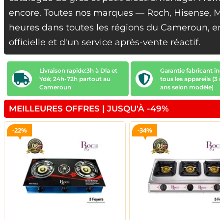
encore. Toutes nos marques — Roch, Hisense, Mi
heures dans toutes les régions du Cameroun, e
officielle et d'un service après-vente réactif.
Livraison rapide:3h à Dla et
Garantie fabricant in
Ydé; 24h-72h partout au
tous les appareils (3
Cameroun
ans selon modèle)
MEILLEURES OFFRES | JUSQU'À -49%
22%
34%