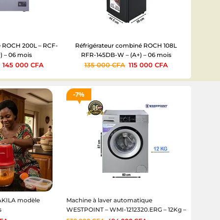
e ROCH 200L – RCF-
Réfrigérateur combiné ROCH 108L
Réfrigér
) – 06 mois
RFR-145DB-W – (A+) – 06 mois
A+ – 
145 000
CFA
135 000
CFA
115 000
CFA
25
7%
CAKILA modèle
Machine à laver automatique
s
WESTPOINT – WMI-1212320.ERG – 12Kg –
06mois