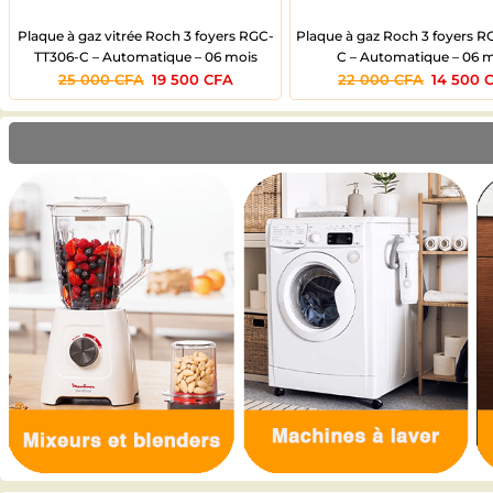
Plaque à gaz vitrée Roch 3 foyers RGC-
Plaque à gaz Roch 3 foyers R
TT306-C – Automatique – 06 mois
C – Automatique – 06 
25 000
CFA
19 500
CFA
22 000
CFA
14 500