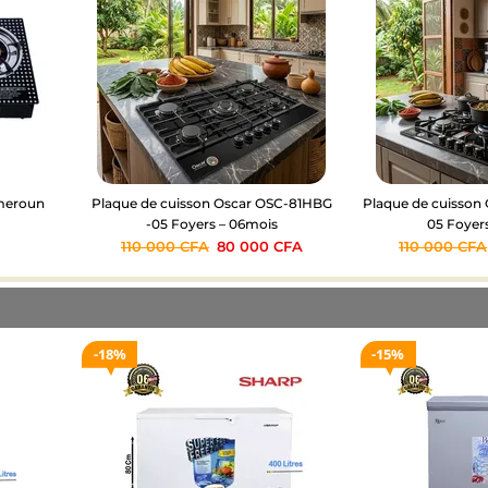
ameroun
Plaque de cuisson Oscar OSC-81HBG
Plaque de cuisson
-05 Foyers – 06mois
05 Foyer
110 000
CFA
80 000
CFA
110 000
CFA
18%
15%