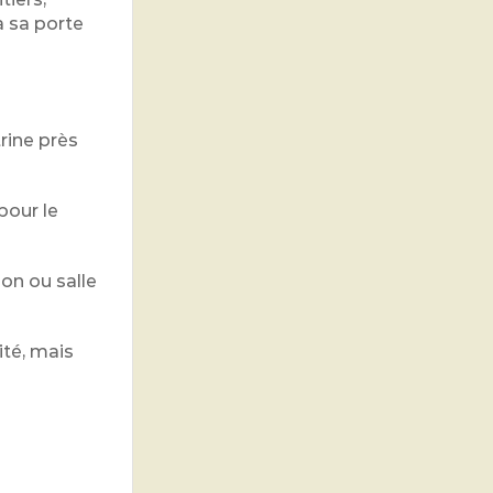
à sa porte
trine près
pour le
on ou salle
ité, mais