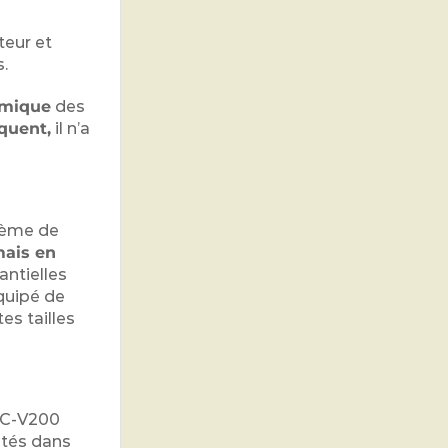
teur et
.
amique
des
quent,
il n’a
tème de
ais en
antielles
équipé de
es tailles
SC-V200
ntés dans