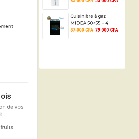
85 000
CFA
55 000
CFA
501 – 65W – 06 mois
Cuisinière à gaz
MIDEA 50×55 – 4
moment
87 000
CFA
79 000
CFA
foyers – MD508 – 06
mois
Mois
ion de vos
e
ruits.