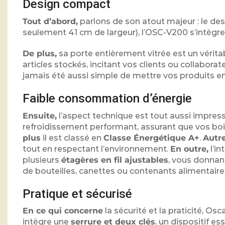
Design compact
Tout d’abord,
parlons de son atout majeur : le des
seulement 41 cm de largeur), l’OSC-V200 s’intèg
De plus,
sa porte entièrement vitrée est un vérit
articles stockés, incitant vos clients ou collabora
jamais été aussi simple de mettre vos produits en
Faible consommation d’énergie
Ensuite,
l’aspect technique est tout aussi impres
refroidissement performant, assurant que vos bo
plus
il est classé en
Classe Énergétique A+
.
Autr
tout en respectant l’environnement.
En outre,
l’in
plusieurs
étagères en fil ajustables
, vous donnant
de bouteilles, canettes ou contenants alimentaire
Pratique et sécurisé
En ce qui concerne
la sécurité et la praticité, Osc
intègre une
serrure et deux clés
, un dispositif e