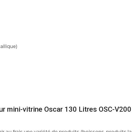
allique)
eur mini-vitrine Oscar 130 Litres OSC-V200 
 au frais une variété de produits (boissons, produits lai