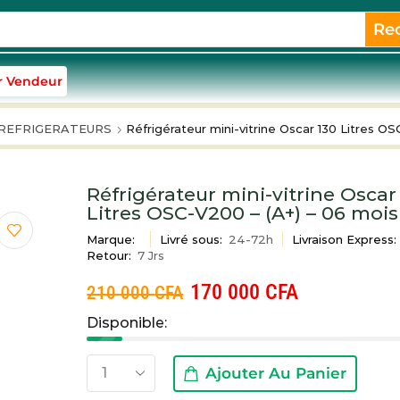
Re
r Vendeur
REFRIGERATEURS
Réfrigérateur mini-vitrine Oscar 130 Litres O
Réfrigérateur mini-vitrine Oscar
Litres OSC-V200 – (A+) – 06 mois
Marque:
Livré sous:
24-72h
Livraison Express:
Retour:
7 Jrs
170 000
CFA
210 000
CFA
Disponible:
Ajouter Au Panier