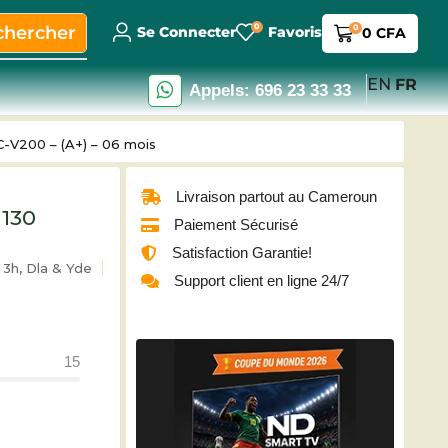
0
chercher
0
Se Connecter
Favoris
0
CFA
EN
FR
Appels: 696 23 33 33
SC-V200 – (A+) – 06 mois
Livraison partout au Cameroun
 130
Paiement Sécurisé
Satisfaction Garantie!
3h, Dla & Yde
Support client en ligne 24/7
15