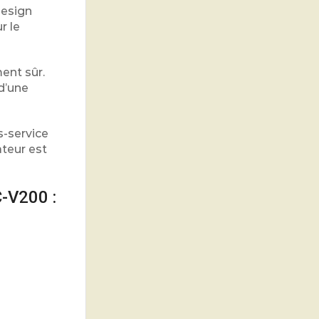
design
r le
ent sûr.
d’une
s-service
ateur est
C-V200 :