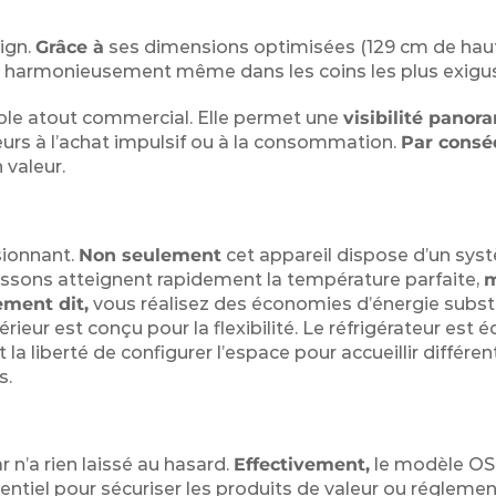
ign.
Grâce à
ses dimensions optimisées (129 cm de hau
re harmonieusement même dans les coins les plus exigus
able atout commercial. Elle permet une
visibilité panor
teurs à l’achat impulsif ou à la consommation.
Par consé
 valeur.
sionnant.
Non seulement
cet appareil dispose d’un sys
issons atteignent rapidement la température parfaite,
m
ement dit,
vous réalisez des économies d’énergie subst
térieur est conçu pour la flexibilité. Le réfrigérateur est 
 la liberté de configurer l’espace pour accueillir différent
s.
ar n’a rien laissé au hasard.
Effectivement,
le modèle O
ssentiel pour sécuriser les produits de valeur ou régleme