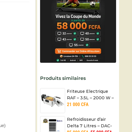
Produits similaires
Friteuse Electrique
RAF – 3.5L – 2000 W –
21 000
CFA
R.5299 – Garantie: 3
mois
Refroidisseur d’air
que)
Delta 7 Litres – DAC-