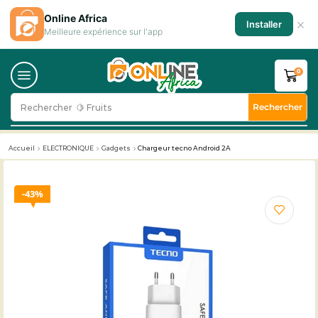
Online Africa
×
Installer
Meilleure expérience sur l'app
0
Rechercher
Rechercher
🍋 Fruits
Accueil
ELECTRONIQUE
Gadgets
Chargeur tecno Android 2A
43%