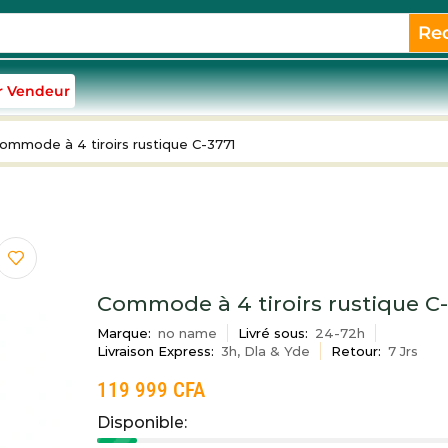
Re
r Vendeur
ommode à 4 tiroirs rustique C-3771
Commode à 4 tiroirs rustique C
Marque:
no name
Livré sous:
24-72h
Livraison Express:
3h, Dla & Yde
Retour:
7 Jrs
119 999
CFA
Disponible: