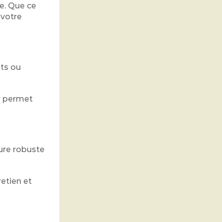
re. Que ce
 votre
nts ou
ur permet
ure robuste
retien et