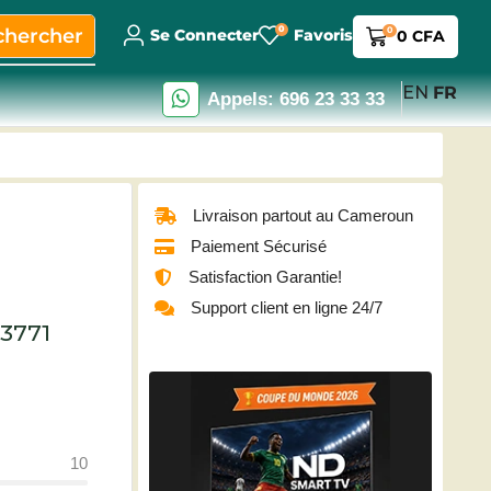
0
chercher
0
Se Connecter
Favoris
0
CFA
EN
FR
Appels: 696 23 33 33
Livraison partout au Cameroun
Paiement Sécurisé
Satisfaction Garantie!
Support client en ligne 24/7
-3771
10