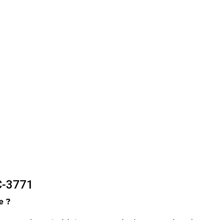
 C-3771
e ?