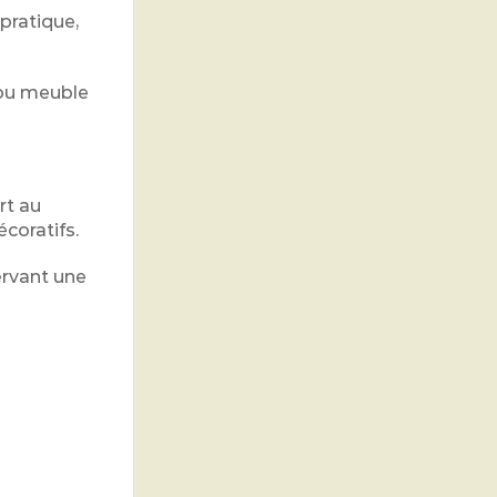
pratique,
 ou meuble
rt au
coratifs.
ervant une