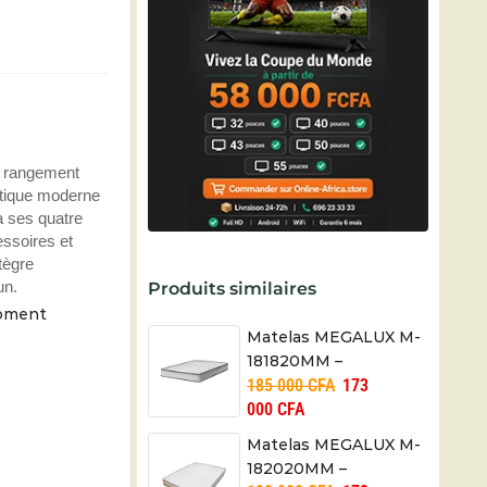
n rangement
ustique moderne
à ses quatre
essoires et
ntègre
un.
Produits similaires
moment
Matelas MEGALUX M-
181820MM –
185 000
CFA
173
18X180X200 cm
000
CFA
Matelas MEGALUX M-
182020MM –