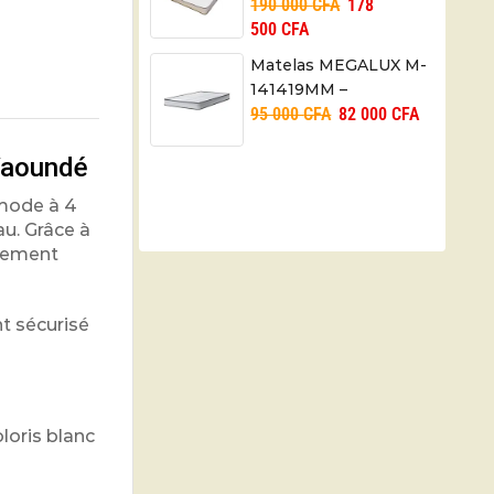
190 000
CFA
178
18X200X200 cm
500
CFA
Matelas MEGALUX M-
141419MM –
95 000
CFA
82 000
CFA
14X140X190 cm
 Yaoundé
mmode à 4
u. Grâce à
ngement
t sécurisé
loris blanc