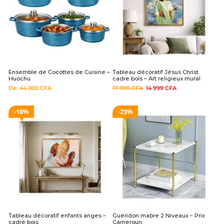
Ensemble de Cocottes de Cuisine –
Tableau décoratif Jésus Christ
Huochu
cadre bois – Art religieux mural
De:
44 000
CFA
17 999
CFA
14 999
CFA
18%
23%
Tableau décoratif enfants anges –
Guéridon mabre 2 Niveaux – Prix
cadre bois
Cameroun