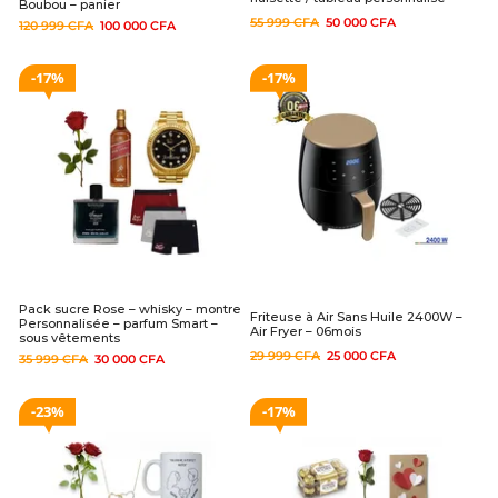
Boubou – panier
55 999
CFA
50 000
CFA
120 999
CFA
100 000
CFA
17%
17%
Pack sucre Rose – whisky – montre
Friteuse à Air Sans Huile 2400W –
Personnalisée – parfum Smart –
Air Fryer – 06mois
sous vêtements
29 999
CFA
25 000
CFA
35 999
CFA
30 000
CFA
23%
17%