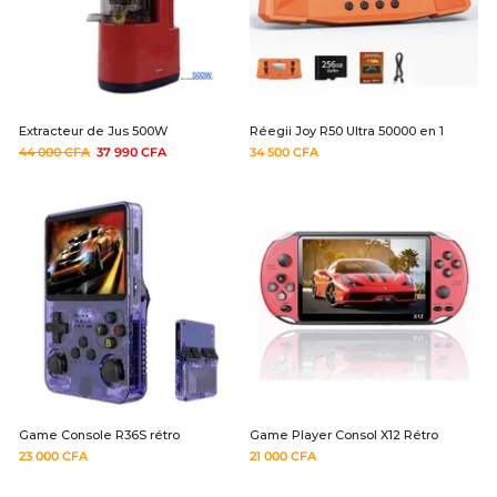
Extracteur de Jus 500W
Réegii Joy R50 Ultra 50000 en 1
44 000
CFA
37 990
CFA
34 500
CFA
Game Console R36S rétro
Game Player Consol X12 Rétro
23 000
CFA
21 000
CFA