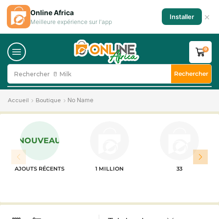
Online Africa
×
Installer
Meilleure expérience sur l'app
0
Rechercher
Rechercher
🥛 Milk
No Name
Accueil
Boutique
NOUVEAU
AJOUTS RÉCENTS
1 MILLION
33