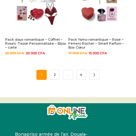
Pack doux romantique – Coffret –
Pack Yamo romantique – Rose –
Roses -Tasse Personnalisée – Bijou
Ferrero Rocher – Smart Parfum –
– carte
Box Cœur
25 999
CFA
20 000
CFA
17 999
CFA
15 000
CFA
1
2
…
4
Bonapriso armée de l’air, Douala-