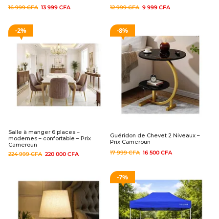
16 999
CFA
13 999
CFA
12 999
CFA
9 999
CFA
2%
8%
Salle à manger 6 places –
Guéridon de Chevet 2 Niveaux –
modernes – confortable – Prix
Prix Cameroun
Cameroun
17 999
CFA
16 500
CFA
224 999
CFA
220 000
CFA
7%