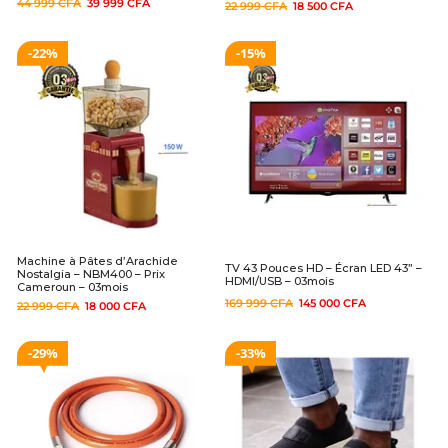
44 999
CFA
39 999
CFA
22 999
CFA
18 500
CFA
22%
15%
Machine à Pâtes d’Arachide
TV 43 Pouces HD – Écran LED 43” –
Nostalgia – NBM400 – Prix
HDMI/USB – 03mois
Cameroun – 03mois
169 999
CFA
145 000
CFA
22 999
CFA
18 000
CFA
29%
33%