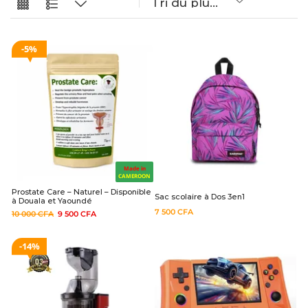
5%
Made in
CAMEROON
Prostate Care – Naturel – Disponible
Sac scolaire à Dos 3en1
à Douala et Yaoundé
7 500
CFA
10 000
CFA
9 500
CFA
14%