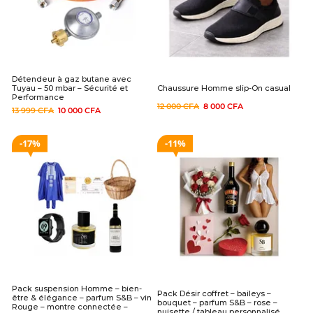
Détendeur à gaz butane avec
Tuyau – 50 mbar – Sécurité et
Chaussure Homme slip-On casual
Performance
12 000
CFA
8 000
CFA
13 999
CFA
10 000
CFA
17%
11%
Pack suspension Homme – bien-
Pack Désir coffret – baileys –
être & élégance – parfum S&B – vin
bouquet – parfum S&B – rose –
Rouge – montre connectée –
nuisette / tableau personnalisé