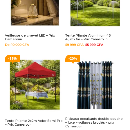
Veilleuse de chevet LED – Prix
Tente Pliante Aluminium 45
Cameroun
4,5mx3m – Prix Cameroun
De:
10 000
CFA
59 999
CFA
55 999
CFA
11%
20%
Rideaux occultants double couche
Tente Pliante 2x2m Acier Semi-Pro
– luxe – voilages brodés – prix
– Prix Cameroun
Cameroun