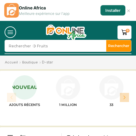
Online Africa
×
Installer
Meilleure expérience sur l'app
0
Rechercher
Rechercher
🍋 Fruits
D-star
Accueil
Boutique
NOUVEAU
AJOUTS RÉCENTS
1 MILLION
33