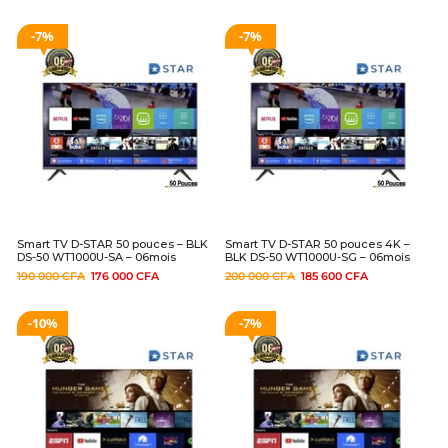
7%
7%
Smart TV D-STAR 50 pouces – BLK
Smart TV D-STAR 50 pouces 4K –
DS-50 WT1000U-SA – 06mois
BLK DS-50 WT1000U-SG – 06mois
190 000
CFA
176 000
CFA
200 000
CFA
185 600
CFA
10%
7%