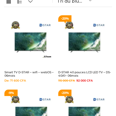
20%
Smart TV D-STAR – wifi – webOS –
D-STAR 40 pouces LCD LED TV – DS-
06mois
40A1– 06mois
De:
71 600
CFA
115 000
CFA
92 000
CFA
9%
20%