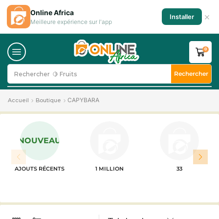
Online Africa
×
Installer
Meilleure expérience sur l'app
0
Rechercher
Rechercher
🍋 Fruits
CAPYBARA
Accueil
Boutique
NOUVEAU
AJOUTS RÉCENTS
1 MILLION
33