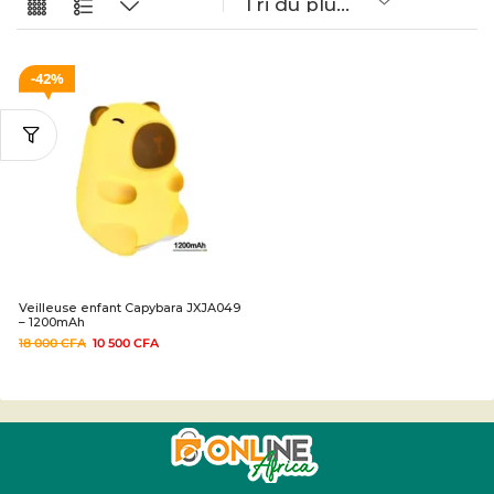
42%
Veilleuse enfant Capybara JXJA049
– 1200mAh
18 000
CFA
10 500
CFA