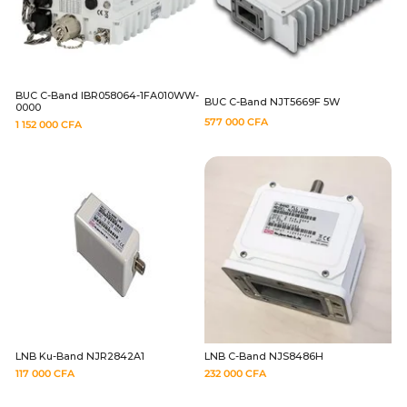
BUC C-Band IBR058064-1FA010WW-
BUC C-Band NJT5669F 5W
0000
577 000
CFA
1 152 000
CFA
LNB Ku-Band NJR2842A1
LNB C-Band NJS8486H
117 000
CFA
232 000
CFA