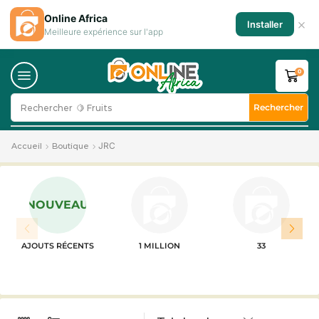
Online Africa
×
Installer
Meilleure expérience sur l'app
0
Rechercher
Rechercher
🍋 Fruits
JRC
Accueil
Boutique
NOUVEAU
AJOUTS RÉCENTS
1 MILLION
33