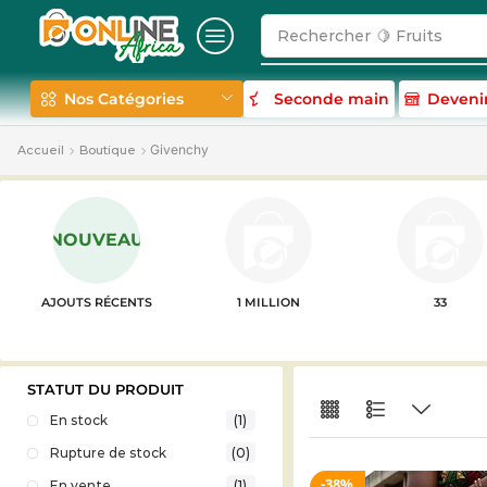
Rechercher
🍋 Fruits
Nos Catégories
Seconde main
Deveni
Givenchy
Accueil
Boutique
NOUVEAU
AJOUTS RÉCENTS
1 MILLION
33
STATUT DU PRODUIT
En stock
(1)
Rupture de stock
(0)
38%
En vente
(1)