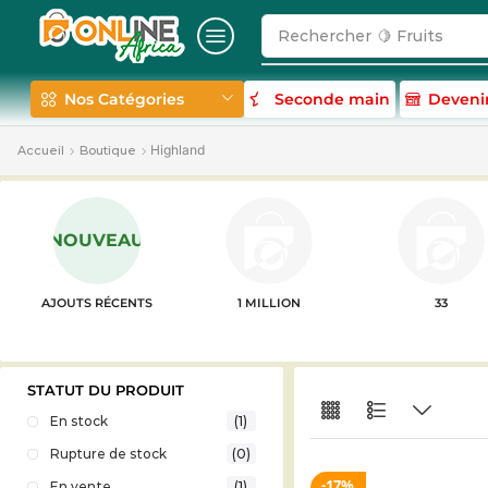
Rechercher
🍋 Fruits
Nos Catégories
Seconde main
Deveni
Highland
Accueil
Boutique
NOUVEAU
AJOUTS RÉCENTS
1 MILLION
33
STATUT DU PRODUIT
En stock
(1)
Rupture de stock
(0)
17%
En vente
(1)