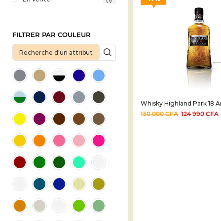
FILTRER PAR COULEUR
Whisky Highland Park 18 A
150 000
CFA
124 990
CFA