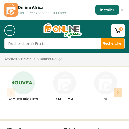
Online Africa
×
Installer
Meilleure expérience sur l'app
0
Rechercher
Rechercher
🍋 Fruits
Bonnet Rouge
Accueil
Boutique
NOUVEAU
AJOUTS RÉCENTS
1 MILLION
33