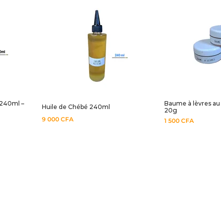
 240ml –
Baume à lèvres au 
Huile de Chébé 240ml
20g
9 000
CFA
1 500
CFA